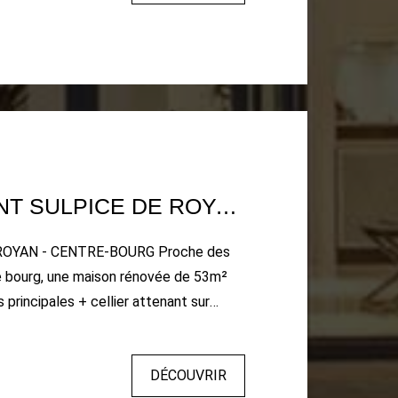
MAISON SAINT SULPICE DE ROYAN 3 PIÈCE(S) 53 M2
ROYAN - CENTRE-BOURG Proche des
 bourg, une maison rénovée de 53m²
 principales + cellier attenant sur
de 307m², et comprenant : Salon-séjour
ouest) donnant sur terrasse avec
DÉCOUVRIR
isine aménagée/semi-équipée et porte