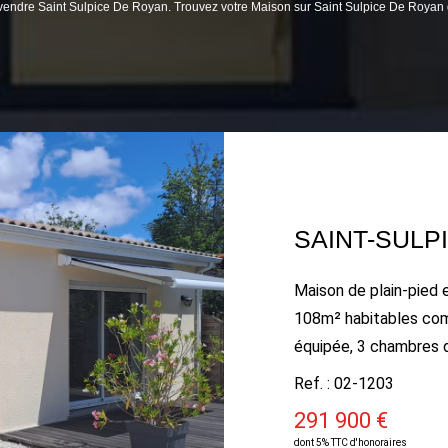
à vendre Saint Sulpice De Royan. Trouvez votre Maison sur Saint Sulpice De Roy
SAINT-SULP
Maison de plain-pied 
108m² habitables com
équipée, 3 chambres d
Patio. Terrasse. Garag
Ref. : 02-1203
291 900 €
dont 5% TTC d'honoraires