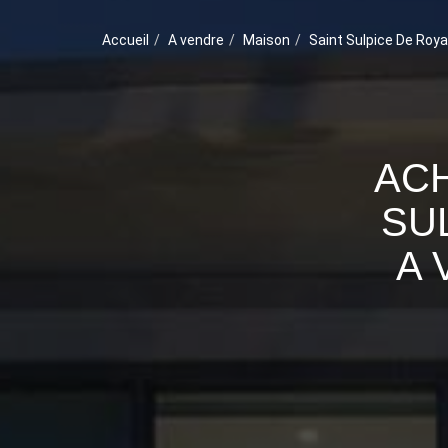
Accueil
A vendre
Maison
Saint Sulpice De Roy
ACH
SU
A 