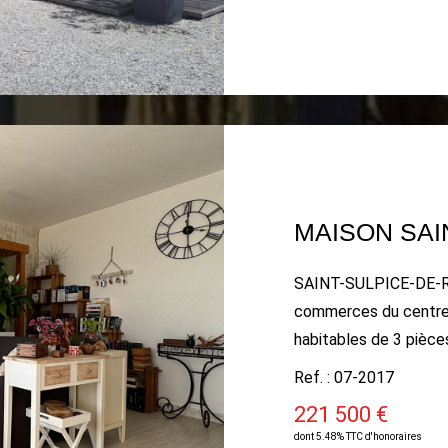
SAINT-SULPICE-DE-
commerces du centre
habitables de 3 pièces
agréable jardin clos 
Ref. : 07-2017
(exposé en Sud- Sud-
221 500 €
pergola et jardin, cu
dont 5.48% TTC d'honoraires