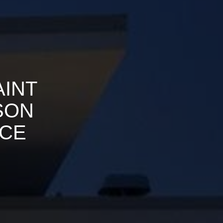
AINT
SON
ICE