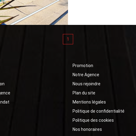
de jeux, bureau, espace artistique
DOUBLE GARAGE. TER
d'acquérir un terrain
constructible.
1
Promotion
Notre Agence
on
Nous rejoindre
gence
Plan du site
andat
Mentions légales
Politique de confidentialité
Politique des cookies
Nos honoraires