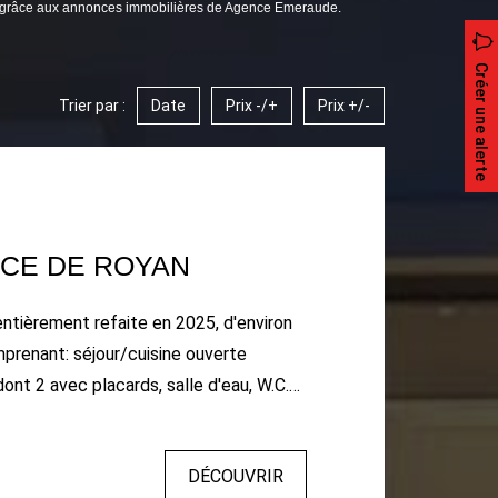
an grâce aux annonces immobilières de Agence Emeraude.
Créer une alerte
Trier par :
Date
Prix -/+
Prix +/-
ICE DE ROYAN
entièrement refaite en 2025, d'environ
prenant: séjour/cuisine ouverte
ont 2 avec placards, salle d'eau, W.C.
e. Terrain clos de 292m².
DÉCOUVRIR