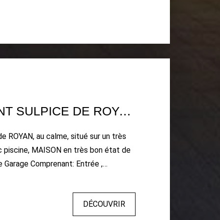
ardin, deux chambres avec placard,
ard, salle d'eau avec wc. Chauffage
lusieurs
iété
MAISON SAINT SULPICE DE ROYAN T5
ROYAN, au calme, situé sur un très
MAISON en très bon état de
arage Comprenant: Entrée ,
ec vue sur Piscine, Grande
e, Cuisine aménagée ouvrant sur belle
DÉCOUVRIR
 Salle de bains avec douche et