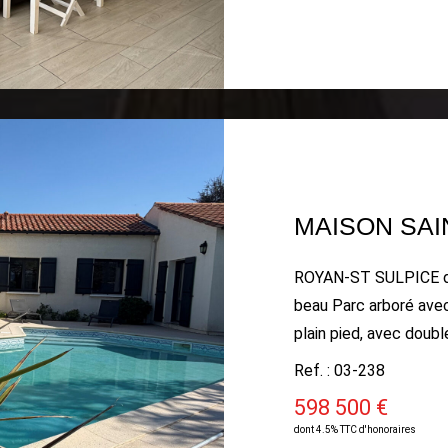
fenêtre donnant sur j
dégagement avec plac
électrique. Abri de jardin. Possibilité de stationner p
véhicules sur la propr
ROYAN-ST SULPICE de 
beau Parc arboré avec piscine, 
plain pied, avec double G
Séjour/Salon lumineux av
Ref. : 03-238
Mezzanine avec fenêtr
598 500 €
terrasse, 3 Chambres,
dont 4.5% TTC d'honoraires
baignoire, Grande pièce d'environ 44m²(salle de réunion, salle