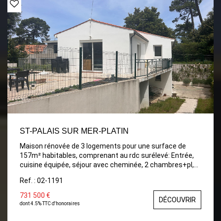
ST-PALAIS SUR MER-PLATIN
Maison rénovée de 3 logements pour une surface de
157m² habitables, comprenant au rdc surélevé: Entrée,
cuisine équipée, séjour avec cheminée, 2 chambres+pl,
sdb, W.C. Rdj: Un appartement comprenant:
Ref. : 02-1191
séjour/cuisine équipée, une chambre, buanderie, sde,
W.C. Un studio comprenant: séjour/cuisine, sde +W.C.
731 500 €
DÉCOUVRIR
Terrain de 736m². Quartier calme. 100m centre, 200m
dont 4.5% TTC d'honoraires
plage