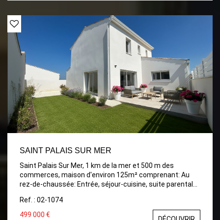
SAINT PALAIS SUR MER
Saint Palais Sur Mer, 1 km de la mer et 500 m des
commerces, maison d'environ 125m² comprenant: Au
rez-de-chaussée: Entrée, séjour-cuisine, suite parentale,
salle d'eau, wc séparé, garage cellier. A l'étage: 3
Ref. : 02-1074
chambres avec placard, salle d'eau, wc séparé. Terrain
de 287m².
499 000 €
DÉCOUVRIR