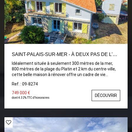
SAINT-PALAIS-SUR-MER - À DEUX PAS DE L'OCÉAN
Idéalement située à seulement 300 mètres de la mer,
800 mètres de la plage du Platin et 2 km du centre-ville,
cette belle maison à rénover offre un cadre de vie
privilégié, entre tranquillité et proximité du littoral. D'une
Ref. : 09-8274
surface habitable de 152 m², la maison se compose de
plain-pied d'une entrée accueillante, d'un agréable séjour,
749 000 €
DÉCOUVRIR
d'une cuisine indépendante, de deux chambres, d'une
dont 4.32% TTC d'honoraires
salle d'eau et d'un WC indépendant. À l'étage, un palier
dessert une chambre ainsi que deux chambres avec
accès à un balcon offrant un aperçu mer, une salle d'eau
et un WC indépendant. Vous trouverez également deux
pièces annexes non chauffées totalisant 28 m², idéales
pour un futur aménagement selon vos besoins. La