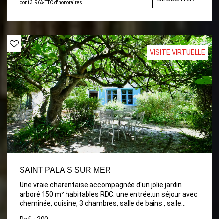
dont 3.96% TTC d'honoraires
VISITE VIRTUELLE
SAINT PALAIS SUR MER
Une vraie charentaise accompagnée d'un jolie jardin
arboré 150 m² habitables RDC: une entrée,un séjour avec
cheminée, cuisine, 3 chambres, salle de bains , salle
d'eau Etage: deux chambres, un bureau et deux espaces
Ref. : 290