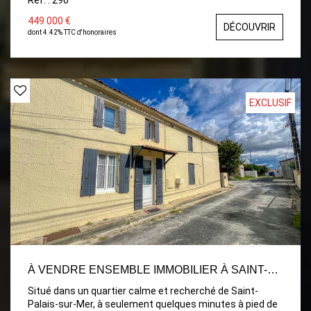
repos
449 000 €
DÉCOUVRIR
dont 4.42% TTC d'honoraires
EXCLUSIF
À VENDRE ENSEMBLE IMMOBILIER À SAINT-PALAIS-SUR-MER, À 800 M DE LA PLAGE DE NAUZAN
Situé dans un quartier calme et recherché de Saint-
Palais-sur-Mer, à seulement quelques minutes à pied de