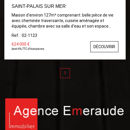
SAINT-PALAIS SUR MER
Maison d'environ 127m² comprenant: belle pièce de vie
avec cheminée traversante, cuisine aménagée et
équipée, chambre avec sa salle d'eau et son espace
dressing, wc. A l'étage: dégagement, 4 chambres dont
Ref. : 02-1123
deux donnant sur un balcon et une avec son cabinet de
toilette, wc, salle d'eau. Dépendance de 22 m². Piscine
624 000 €
DÉCOUVRIR
avec son abri de 8x4. 900 m du centre et de la plage
dont 4% TTC d'honoraires
1