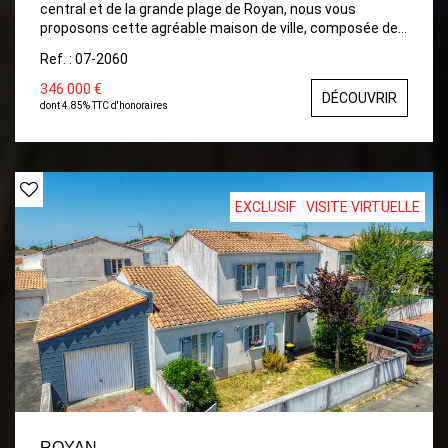
central et de la grande plage de Royan, nous vous
proposons cette agréable maison de ville, composée de
4 pièces principales avec joli patio exposé en Sud. Entrée,
Ref. : 07-2060
salon-séjour, cuisine ouverte, aménagée et équipée
donnant sur terrasse, espace de rangement, wc. Etage :
346 000 €
DÉCOUVRIR
palier, trois chambres dont une avec placard, salle d'eau
dont 4.85% TTC d'honoraires
et wc. Pompe à chaleur air/eau. Toiture neuve.
Dépendance
EXCLUSIF
VISITE VIRTUELLE
ROYAN