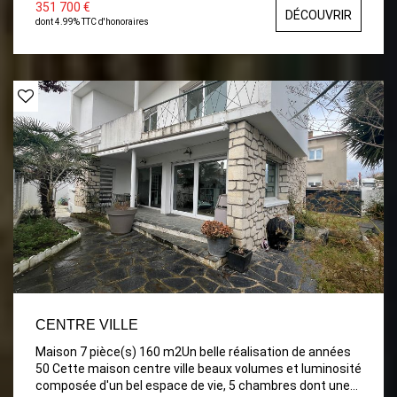
fenêtre, wc séparé. Terrasse carrelée de 30m², Garage
351 700 €
DÉCOUVRIR
avec porte électrique et coin Buanderie, Cabanon. JARDIN
dont 4.99% TTC d'honoraires
clos d'environ 480m² A VISITER Rapidement .
CENTRE VILLE
Maison 7 pièce(s) 160 m2Un belle réalisation de années
50 Cette maison centre ville beaux volumes et luminosité
composée d'un bel espace de vie, 5 chambres dont une