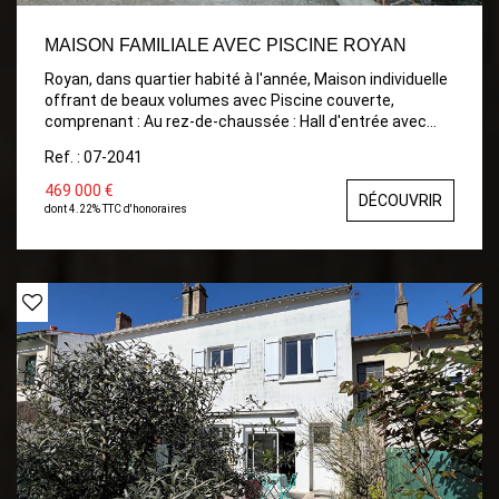
MAISON FAMILIALE AVEC PISCINE ROYAN
Royan, dans quartier habité à l'année, Maison individuelle
offrant de beaux volumes avec Piscine couverte,
comprenant : Au rez-de-chaussée : Hall d'entrée avec
placard, Grande pièce de vie avec cuisine ouverte
Ref. : 07-2041
donnant sur la piscine couverte, et le jardin, Une chambre
avec dressing, Une salle de bains, WC indépendant. À
469 000 €
DÉCOUVRIR
l'étage : Un palier desservant deux chambres, Une salle
dont 4.22% TTC d'honoraires
d'eau avec WC. Chauffage central GAZ au rez-de-
chaussée Chauffage électrique à l'étage Garage avec
porte motorisée Portail motorisé Buanderie et local
technique