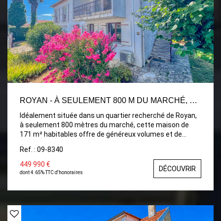
chaleur récente couplée à la production d'eau chaude.
ROYAN - À SEULEMENT 800 M DU MARCHÉ, SPACIEUSE MAISON FAMILIALE DE 171 M²
Idéalement située dans un quartier recherché de Royan,
à seulement 800 mètres du marché, cette maison de
171 m² habitables offre de généreux volumes et de
nombreuses possibilités d'aménagement, idéale pour
Ref. : 09-8340
une grande famille, une résidence secondaire ou un
projet d'accueil. À l'étage, vous découvrirez une entrée
449 990 €
DÉCOUVRIR
desservant une agréable et lumineuse pièce de vie
dont 4.65% TTC d'honoraires
ouvrant sur un balcon, une cuisine indépendante, quatre
chambres, deux salles d'eau ainsi qu'un WC indépendant.
Le rez-de-chaussée complète parfaitement l'ensemble
avec deux chambres supplémentaires, une salle d'eau,
une buanderie, une chaufferie et un vaste garage de 57