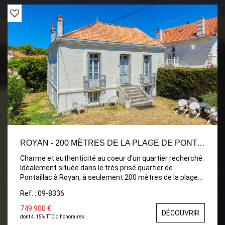
d'eau et un WC indépendant. Les annexes comprennent
également une cave et un atelier, offrant de nombreuses
possibilités de stockage ou d'aménagement. Des
travaux de rénovation sont à prévoir, laissant libre cours
à vos envies pour redonner tout son cachet à cette
maison de caractère et en faire une résidence principale,
secondaire ou un investissement de qualité.
ROYAN - 200 MÈTRES DE LA PLAGE DE PONTAILLAC
Charme et authenticité au coeur d'un quartier recherché.
Idéalement située dans le très prisé quartier de
Pontaillac à Royan, à seulement 200 mètres de la plage
et des commerces de proximité, cette ravissante
Ref. : 09-8336
maison en pierre séduira les amateurs de caractère par
son authenticité, son emplacement privilégié et son
749 900 €
DÉCOUVRIR
agréable environnement. Édifiée sur deux niveaux, elle
dont 4.15% TTC d'honoraires