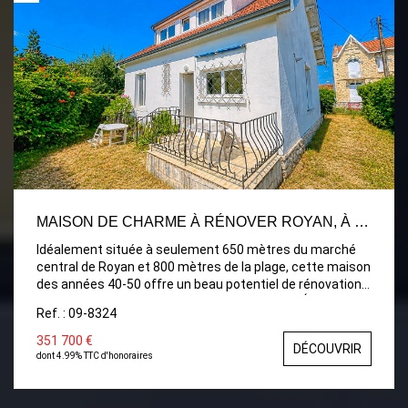
m², offrant un bel espace de stationnement, de
rangement ou d'atelier. L'ensemble est implanté sur un
terrain clos de 566 m², permettant de profiter
pleinement des extérieurs en toute tranquillité.
MAISON DE CHARME À RÉNOVER ROYAN, À DEUX PAS DU MARCHÉ ET DE LA PLAGE
Idéalement située à seulement 650 mètres du marché
central de Royan et 800 mètres de la plage, cette maison
des années 40-50 offre un beau potentiel de rénovation
dans un secteur particulièrement recherché. Édifiée sur
Ref. : 09-8324
un agréable terrain avec jardin, elle se compose, au rez-
de-chaussée, d'une entrée desservant un séjour
351 700 €
DÉCOUVRIR
lumineux, une cuisine indépendante, deux chambres de
dont 4.99% TTC d'honoraires
plain-pied, dont une avec sa salle de bains privative, ainsi
qu'un WC indépendant. À l'étage, un palier distribue deux
chambres, dont une avec un espace bureau, une salle