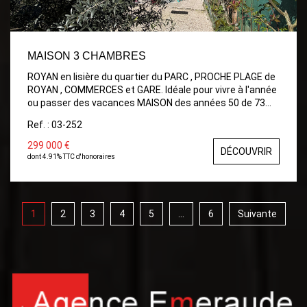
MAISON 3 CHAMBRES
ROYAN en lisière du quartier du PARC , PROCHE PLAGE de
ROYAN , COMMERCES et GARE. Idéale pour vivre à l'année
ou passer des vacances MAISON des années 50 de 73
m². Comprenant: Entrée, wc, Séjour/Salon, Cuisine
Ref. : 03-252
ouverte aménagée ouvrant sur Jardin intime, A l'étage:
Bel escalier en bois d'époque, palier desservant 3
299 000 €
DÉCOUVRIR
Chambres et Salle d'eau wc avec fenêtre. Terrasse
dont 4.91% TTC d'honoraires
ensoleillée au sud avec store. Beau Jardin et
dépendances au fond du Jardin. TOITURE refaite.
Travaux sous garanties décennales.
1
2
3
4
5
...
6
Suivante