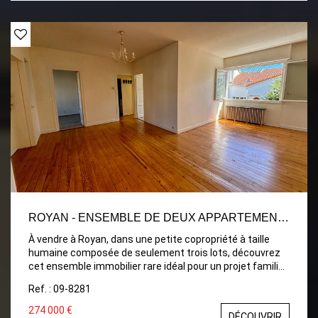
salle d'eau ainsi qu'un WC indépendant. Son
emplacement exceptionnel en centre-ville vous
permettra de profiter pleinement de toutes les
commodités à pied, tout en bénéficiant du charme d'un
appartement situé au dernier étage.
ROYAN - ENSEMBLE DE DEUX APPARTEMENTS
À vendre à Royan, dans une petite copropriété à taille
humaine composée de seulement trois lots, découvrez
cet ensemble immobilier rare idéal pour un projet familial,
un investissement locatif ou une résidence principale
Ref. : 09-8281
avec revenu complémentaire. Le premier bien est un
charmant appartement de plain-pied de type 2, d'une
274 000 €
DÉCOUVRIR