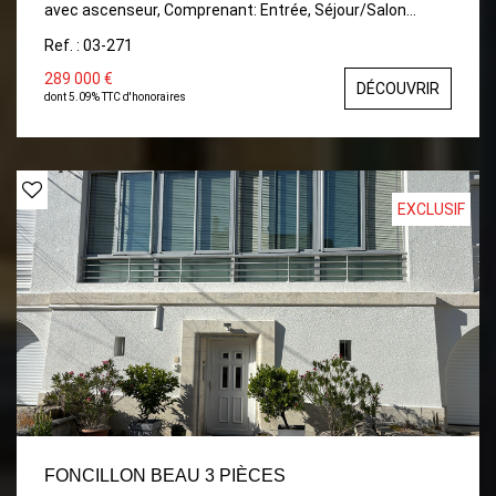
avec ascenseur, Comprenant: Entrée, Séjour/Salon
ouvrant sur balcon, Cuisine indépendante aménagée
Ref. : 03-271
ouvrant sur balcon, 2 Chambres, Salle de bains, wc.
Balcon. Place de Parking.
289 000 €
DÉCOUVRIR
dont 5.09% TTC d'honoraires
EXCLUSIF
FONCILLON BEAU 3 PIÈCES