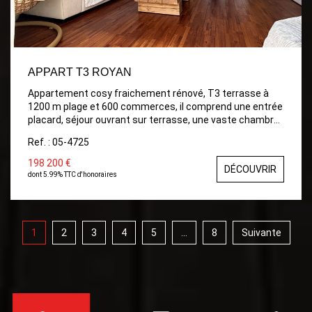
APPART T3 ROYAN
Appartement cosy fraichement rénové, T3 terrasse à
1200 m plage et 600 commerces, il comprend une entrée
placard, séjour ouvrant sur terrasse, une vaste chambre
de 14m² ouvrant sur terrasse, dégagement desservant
Ref. : 05-4725
une chambre avec placard, salle d'eau , WC, cuisine
entièrement aménagée, aucun travaux à prévoir, local à
198 200 €
DÉCOUVRIR
vélo, garage possible en sus.
dont 5.99% TTC d'honoraires
1
2
3
4
5
...
8
Suivante