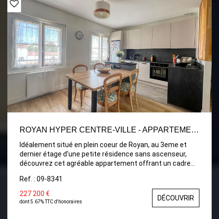
Marché central à 400 m -Plage à 950 m Aucun travaux à
prévoir
ROYAN HYPER CENTRE-VILLE - APPARTEMENT T3 AU DERNIER ÉTAGE
Idéalement situé en plein coeur de Royan, au 3eme et
dernier étage d'une petite résidence sans ascenseur,
découvrez cet agréable appartement offrant un cadre
de vie privilégié, à deux pas des commerces, du marché
Ref. : 09-8341
et des plages. Il se compose d'une entrée desservant
une spacieuse pièce de vie de 44 m² avec cuisine
227 200 €
DÉCOUVRIR
ouverte, un espace convivial et lumineux idéal pour
dont 5.67% TTC d'honoraires
recevoir. L'espace nuit comprend deux chambres, une