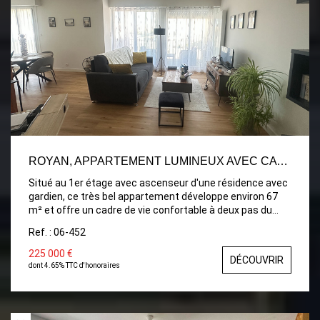
ROYAN, APPARTEMENT LUMINEUX AVEC CAVE ET PARKING
Situé au 1er étage avec ascenseur d'une résidence avec
gardien, ce très bel appartement développe environ 67
m² et offre un cadre de vie confortable à deux pas du
centre. Spacieuse entrée avec placard, d'une cuisine
Ref. : 06-452
indépendante entièrement équipée ouvrant sur un
balcon, d'un vaste séjour / salle à manger de 30 m²
225 000 €
DÉCOUVRIR
ouvrant sur une agréable loggia. L'espace nuit comprend
dont 4.65% TTC d'honoraires
une grande chambre avec placard, une salle d'eau, une
buanderie, un cellier et des WC indépendants. Possibilité
de recréer une seconde chambre. En sous-sol : Une cave
ainsi qu'un parking privatif. Emplacement privilégié : -