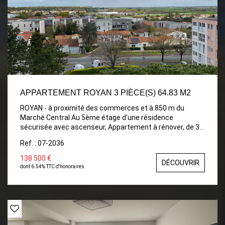
APPARTEMENT ROYAN 3 PIÈCE(S) 64.83 M2
ROYAN - à proximité des commerces et à 850 m du
Marché Central Au 5ème étage d'une résidence
sécurisée avec ascenseur, Appartement à rénover, de 3
pièces principales : Entrée, Pièce de Vie donnant sur
Ref. : 07-2036
balcon avec jolie VUE DEGAGEE, cuisine indépendante
avec cellier, deux Chambres, salle d'eau, wc. Chauffage
138 500 €
DÉCOUVRIR
collectif, eau froide et chaude compris dans les charges.
dont 6.54% TTC d'honoraires
Cave et parking extérieur.