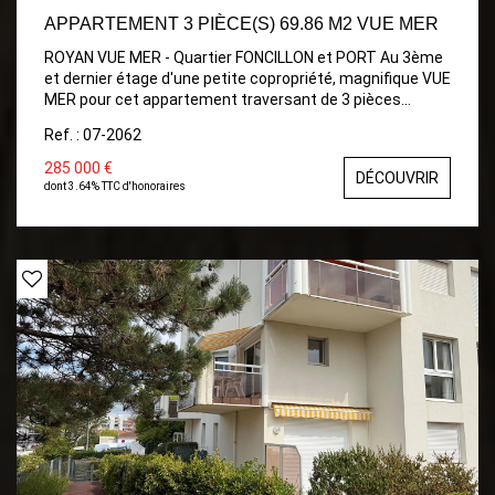
APPARTEMENT 3 PIÈCE(S) 69.86 M2 VUE MER
ROYAN VUE MER - Quartier FONCILLON et PORT Au 3ème
et dernier étage d'une petite copropriété, magnifique VUE
MER pour cet appartement traversant de 3 pièces
principales et comprenant : Entrée avec placard, vaste
Ref. : 07-2062
salon-séjour avec vue sur le Port, cuisine aménagée
donnant sur balcon (vue mer), deux chambres donnant
285 000 €
DÉCOUVRIR
sur loggia avec vue sur la plage de Foncillon, salle d'eau et
dont 3.64% TTC d'honoraires
wc. Chauffage central. Cave privative. Emplacement
privilégié, centre-ville, commerces et plage à pied.