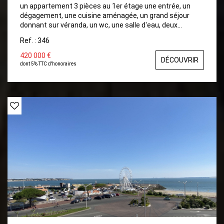
un appartement 3 pièces au 1er étage une entrée, un
dégagement, une cuisine aménagée, un grand séjour
donnant sur véranda, un wc, une salle d'eau, deux
chambres chauffage électrique climatisation réversible
Ref. : 346
Garage Parking Lingerie Monte charge
420 000 €
DÉCOUVRIR
dont 5% TTC d'honoraires