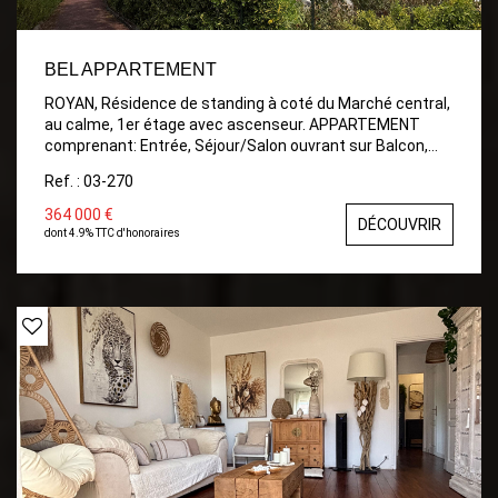
BEL APPARTEMENT
ROYAN, Résidence de standing à coté du Marché central,
au calme, 1er étage avec ascenseur. APPARTEMENT
comprenant: Entrée, Séjour/Salon ouvrant sur Balcon,
Cuisine indépendante aménagée, Dégagement avec
Ref. : 03-270
placards, 2 Chambres avec placards, Salle de bains, wc,
Balcon avec store , vue dégagée. Place de parking.
364 000 €
DÉCOUVRIR
Garage.
dont 4.9% TTC d'honoraires