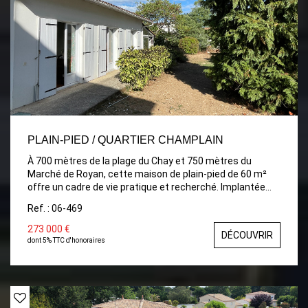
tout le charme et les volumes de cette maison.
PLAIN-PIED / QUARTIER CHAMPLAIN
À 700 mètres de la plage du Chay et 750 mètres du
Marché de Royan, cette maison de plain-pied de 60 m²
offre un cadre de vie pratique et recherché. Implantée
sur une parcelle de 248 m², elle présente un beau
Ref. : 06-469
potentiel après rafraîchissement. L'entrée se fait par une
véranda lumineuse, menant à une cuisine avec pièce
273 000 €
DÉCOUVRIR
attenante. Un dégagement dessert ensuite deux
dont 5% TTC d'honoraires
chambres, une salle d'eau et un WC. Chauffage
électrique.