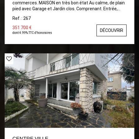
commerces. MAISON en très bon état Au calme, de plain
pied avec Garage et Jardin clos. Comprenant. Entrée,
Séjour/Salon ouvrant sur Terrasse, Cuisine indépendante
Ref. : 267
équipée et aménagée, 2 Chambres , Salle d'eau avec
fenêtre, wc séparé. Terrasse carrelée de 30m², Garage
351 700 €
DÉCOUVRIR
avec porte électrique et coin Buanderie, Cabanon. JARDIN
dont 4.99% TTC d'honoraires
clos d'environ 480m² A VISITER Rapidement .
CENTRE VILLE