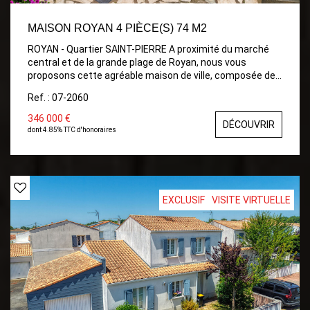
MAISON ROYAN 4 PIÈCE(S) 74 M2
ROYAN - Quartier SAINT-PIERRE A proximité du marché
central et de la grande plage de Royan, nous vous
proposons cette agréable maison de ville, composée de
4 pièces principales avec joli patio exposé en Sud. Entrée,
Ref. : 07-2060
salon-séjour, cuisine ouverte, aménagée et équipée
donnant sur terrasse, espace de rangement, wc. Etage :
346 000 €
DÉCOUVRIR
palier, trois chambres dont une avec placard, salle d'eau
dont 4.85% TTC d'honoraires
et wc. Pompe à chaleur air/eau. Toiture neuve.
Dépendance
EXCLUSIF
VISITE VIRTUELLE