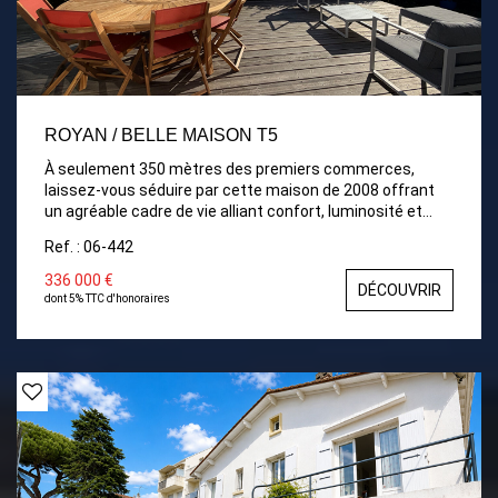
ROYAN / BELLE MAISON T5
À seulement 350 mètres des premiers commerces,
laissez-vous séduire par cette maison de 2008 offrant
un agréable cadre de vie alliant confort, luminosité et
praticité. Pièce de vie baignée de lumière ouverte sur une
Ref. : 06-442
terrasse exposée sud-ouest, Cuisine récente, aménagée
et équipée. La partie nuit propose quant à elle, quatre
336 000 €
DÉCOUVRIR
chambres dont trois avec placards, ainsi que d'une salle
dont 5% TTC d'honoraires
d'eau et d'un WC indépendant. *Un atout rare : un grand
sous-sol de 100 m² offrant de nombreuses possibilités
(garage, atelier et rangements).