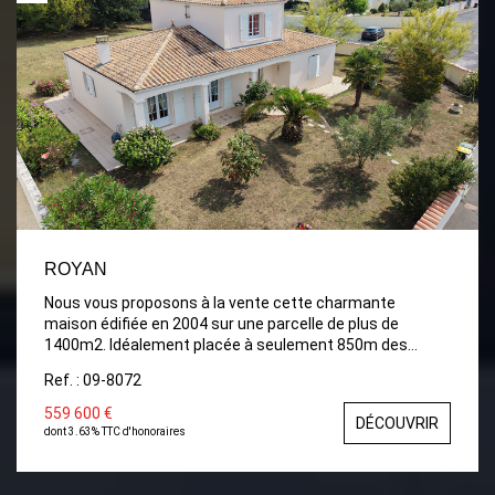
ROYAN
Nous vous proposons à la vente cette charmante
maison édifiée en 2004 sur une parcelle de plus de
1400m2. Idéalement placée à seulement 850m des
commerces de proximité ( boulangeries, primeur,
Ref. : 09-8072
fromagerie, épicerie fine...) La maison développe une
superficie habitable de 125m2, comprenant un hall
559 600 €
DÉCOUVRIR
d'entrée avec placard, une grande pièce de vie lumineuse
dont 3.63% TTC d'honoraires
et traversante, une cuisine entièrement aménagée, un
cellier, deux chambres, une salle de bains, et un premier
wc. A l'étage : un palier, une chambre avec placard, un