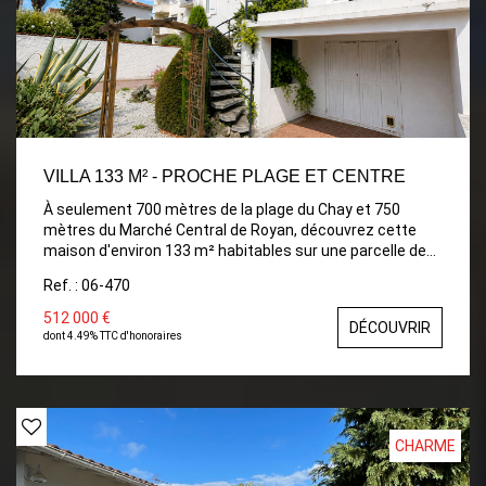
VILLA 133 M² - PROCHE PLAGE ET CENTRE
À seulement 700 mètres de la plage du Chay et 750
mètres du Marché Central de Royan, découvrez cette
maison d'environ 133 m² habitables sur une parcelle de
374 m², offrant de nombreuses possibilités
Ref. : 06-470
d'aménagement. Grâce à sa configuration sur deux
niveaux, elle conviendra aussi bien à une résidence
512 000 €
DÉCOUVRIR
principale, une maison de famille qu'à un projet
dont 4.49% TTC d'honoraires
d'investissement (location saisonnière, logement
indépendant, etc.). Au rez-de-chaussée : une entrée,
cuisine, salon, deux chambres, une salle d'eau, un wc. une
chaufferie et un garage. À l'étage : Un vaste séjour et
cuisine ouverte, donnant accès à une agréable terrasse,
CHARME
trois chambres, une salle de bains et un WC indépendant.
Des travaux de modernisation permettront de révéler