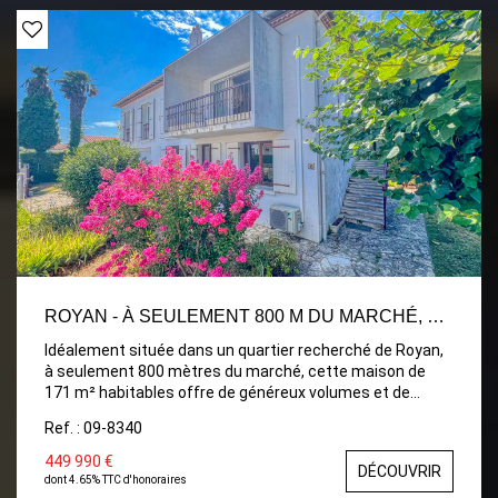
bureau pouvant servir de quatrième chambre, et une
salle d'eau avec wc. Attenant un garage de 23m2 avec
une porte motorisée. Grand jardin clos, intime et
paysagé. Chauffage au sol alimenté par une pompe à
chaleur récente couplée à la production d'eau chaude.
ROYAN - À SEULEMENT 800 M DU MARCHÉ, SPACIEUSE MAISON FAMILIALE DE 171 M²
Idéalement située dans un quartier recherché de Royan,
à seulement 800 mètres du marché, cette maison de
171 m² habitables offre de généreux volumes et de
nombreuses possibilités d'aménagement, idéale pour
Ref. : 09-8340
une grande famille, une résidence secondaire ou un
projet d'accueil. À l'étage, vous découvrirez une entrée
449 990 €
DÉCOUVRIR
desservant une agréable et lumineuse pièce de vie
dont 4.65% TTC d'honoraires