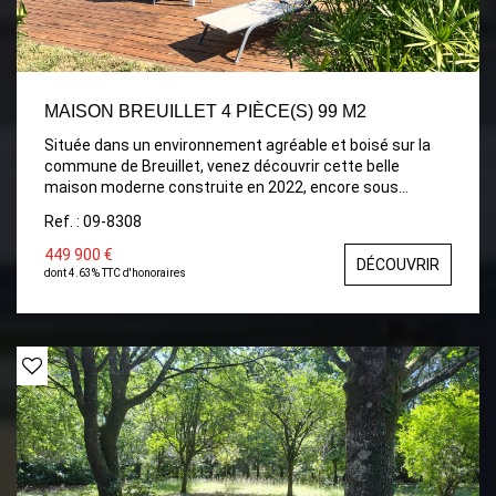
MAISON BREUILLET 4 PIÈCE(S) 99 M2
Située dans un environnement agréable et boisé sur la
commune de Breuillet, venez découvrir cette belle
maison moderne construite en 2022, encore sous
garantie décennale. Elle se compose d'une entrée
Ref. : 09-8308
ouvrant sur une spacieuse et lumineuse pièce de vie
d'environ 50 m² avec cuisine aménagée et entièrement
449 900 €
DÉCOUVRIR
équipée. L'espace nuit comprend deux chambres, une
dont 4.63% TTC d'honoraires
salle de bains avec WC ainsi qu'une suite parentale
confortable. Un garage complète l'ensemble. Le tout est
édifié sur un beau terrain de 723 m² offrant la possibilité
de réaliser une piscine selon vos envies. Maison récente,
fonctionnelle et agréable à vivre, idéale pour une
résidence principale comme secondaire. À visiter sans
tarder !