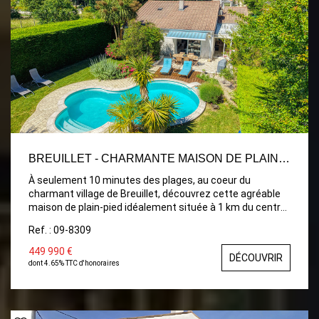
BREUILLET - CHARMANTE MAISON DE PLAIN PIED
À seulement 10 minutes des plages, au coeur du
charmant village de Breuillet, découvrez cette agréable
maison de plain-pied idéalement située à 1 km du centre-
bourg, dans un environnement boisé et calme tout en
Ref. : 09-8309
bénéficiant d'un bourg dynamique avec commerces de
proximité et écoles maternelle et primaire. Cette
449 990 €
DÉCOUVRIR
charmante maison se compose d'une entrée avec
dont 4.65% TTC d'honoraires
placard, d'une cuisine ouverte sur un lumineux séjour-
salon agrémenté d'une cheminée avec insert, ainsi que
d'une véranda offrant un espace de vie supplémentaire.
Vous disposerez également d'un bureau, d'une arrière-