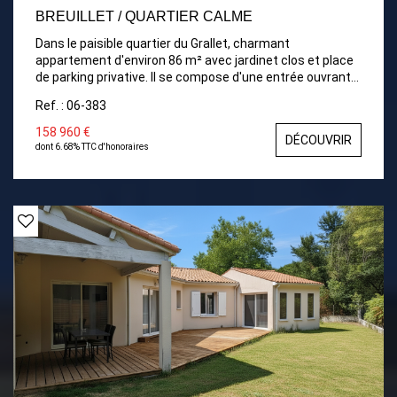
BREUILLET / QUARTIER CALME
Dans le paisible quartier du Grallet, charmant
appartement d'environ 86 m² avec jardinet clos et place
de parking privative. Il se compose d'une entrée ouvrant
sur un séjour lumineux, d'une grande cuisine, de deux
Ref. : 06-383
chambres, d'une salle d'eau et de WC séparés. À
l'extérieur, un jardin cosy d'environ 90 m², agrémenté d'un
158 960 €
DÉCOUVRIR
petit abri, parfait pour profiter des beaux jours.
dont 6.68% TTC d'honoraires