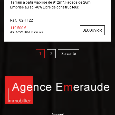
Terrain à bâtir viabilisé de 912m². Façade de 26m
Emprise au sol 40% Libre de constructeur.
Ref. : 02-1122
119 500 €
DÉCOUVRIR
dont 6.22% TTC d'honoraires
1
2
Suivante
Accueil