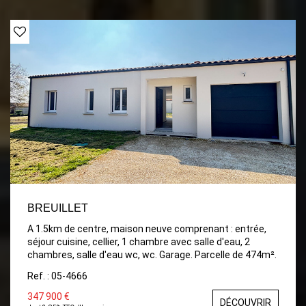
intimiste, parfaits pour vos soirées d'été. Côté Nuit : Le
rez-de-chaussée propose une vie de plain-pied avec une
suite parentale privée (salle d'eau et WC), une seconde
chambre, une salle d'eau indépendante et un second wc.
L'Étage : Une mezzanine polyvalente surplombe le séjour,
menant à une troisième chambre d'appoint idéale pour
vos invités ou un bureau. Le plus : Un grand garage
attenant. Située à Breuillet, vous profitez du dynamisme
d'un village vivant toute l'année à quelques minutes des
plages.
BREUILLET
A 1.5km de centre, maison neuve comprenant : entrée,
séjour cuisine, cellier, 1 chambre avec salle d'eau, 2
chambres, salle d'eau wc, wc. Garage. Parcelle de 474m².
Ref. : 05-4666
347 900 €
DÉCOUVRIR