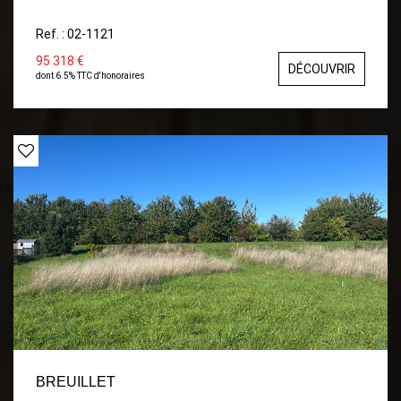
Ref. : 02-1121
95 318 €
DÉCOUVRIR
dont 6.5% TTC d'honoraires
BREUILLET