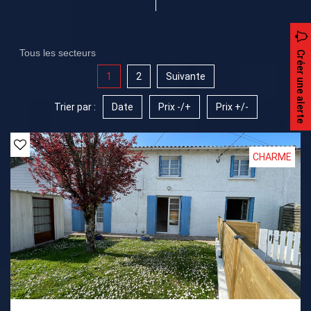
Tous les secteurs
Créer une alerte
1
2
Suivante
Trier par :
Date
Prix -/+
Prix +/-
CHARME