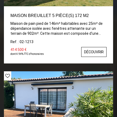
MAISON BREUILLET 5 PIÈCE(S) 172 M2
Maison de pain pied de 146m² habitables avec 25m² de
dépendance isolée avec fenêtres attenante sur un
terrain de 902m². Cette maison est composée d'une
entrée avec toilettes séparées, salon séjour de 45m²
Ref. : 02-1213
avec insert, cuisine ouverte, cellier. partie nuit 3
chambres, dont une parentale de 35m² avec salle de
414 500 €
DÉCOUVRIR
bains et douche, toilettes et dressing. une autre salle
dont 4.94% TTC d'honoraires
d'eau indépendante. Grande terrasse en partie couverte
orientée sud. Un garage de 50m² avec possibilité de
rentrer un camping car.