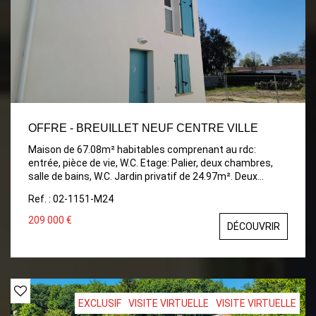
OFFRE - BREUILLET NEUF CENTRE VILLE
Maison de 67.08m² habitables comprenant au rdc:
entrée, pièce de vie, W.C. Etage: Palier, deux chambres,
salle de bains, W.C. Jardin privatif de 24.97m². Deux
places de parking privatives. Frais de notaire offerts
Ref. : 02-1151-M24
jusqu'au 30/09/2026
209 000 €
DÉCOUVRIR
EXCLUSIF
VISITE VIRTUELLE
VISITE VIRTUELLE