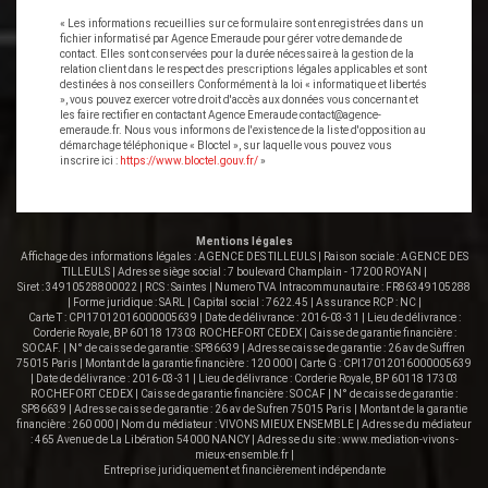
« Les informations recueillies sur ce formulaire sont enregistrées dans un
fichier informatisé par Agence Emeraude pour gérer votre demande de
contact. Elles sont conservées pour la durée nécessaire à la gestion de la
relation client dans le respect des prescriptions légales applicables et sont
destinées à nos conseillers Conformément à la loi « informatique et libertés
», vous pouvez exercer votre droit d'accès aux données vous concernant et
les faire rectifier en contactant Agence Emeraude contact@agence-
emeraude.fr. Nous vous informons de l'existence de la liste d'opposition au
démarchage téléphonique « Bloctel », sur laquelle vous pouvez vous
inscrire ici :
https://www.bloctel.gouv.fr/
»
Mentions légales
Affichage des informations légales : AGENCE DES TILLEULS | Raison sociale : AGENCE DES
TILLEULS | Adresse siège social : 7 boulevard Champlain - 17200 ROYAN |
Siret : 34910528800022 | RCS : Saintes | Numero TVA Intracommunautaire : FR86349105288
| Forme juridique : SARL | Capital social : 7622.45 | Assurance RCP : NC |
Carte T : CPI17012016000005639 | Date de délivrance : 2016-03-31 | Lieu de délivrance :
Corderie Royale, BP 60118 17303 ROCHEFORT CEDEX | Caisse de garantie financière :
SOCAF. | N° de caisse de garantie : SP86639 | Adresse caisse de garantie : 26 av de Suffren
75015 Paris | Montant de la garantie financière : 120 000 | Carte G : CPI17012016000005639
| Date de délivrance : 2016-03-31 | Lieu de délivrance : Corderie Royale, BP 60118 17303
ROCHEFORT CEDEX | Caisse de garantie financière : SOCAF | N° de caisse de garantie :
SP86639 | Adresse caisse de garantie : 26 av de Sufren 75015 Paris | Montant de la garantie
financière : 260 000 | Nom du médiateur : VIVONS MIEUX ENSEMBLE | Adresse du médiateur
: 465 Avenue de La Libération 54000 NANCY | Adresse du site :
www.mediation-vivons-
mieux-ensemble.fr
|
Entreprise juridiquement et financièrement indépendante