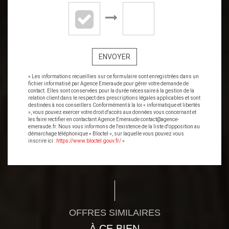
ENVOYER
« Les informations recueillies sur ce formulaire sont enregistrées dans un
fichier informatisé par Agence Emeraude pour gérer votre demande de
contact. Elles sont conservées pour la durée nécessaire à la gestion de la
relation client dans le respect des prescriptions légales applicables et sont
destinées à nos conseillers Conformément à la loi « informatique et libertés
», vous pouvez exercer votre droit d'accès aux données vous concernant et
les faire rectifier en contactant Agence Emeraude contact@agence-
emeraude.fr. Nous vous informons de l'existence de la liste d'opposition au
démarchage téléphonique « Bloctel », sur laquelle vous pouvez vous
inscrire ici :
https://www.bloctel.gouv.fr/
»
OFFRES SIMILAIRES
À CE BIEN