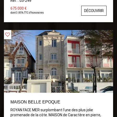
Ref. : 03-249
vacances familiales. Comprenant: Double Salon, Salle à
manger avec Cuisine ouverte équipée et aménagée, 4
675 000 €
DÉCOUVRIR
Belles Chambres avec placards, Bureau, 2 Salle d'eau et 3
dont 3.85% TTC d'honoraires
wc. TERRASSE avec Pergolas et PISCINE 9x4,5. Grand
GARAGE, Buanderie, Cave. Terrain clos et arboré de
328m²
MAISON BELLE EPOQUE
ROYAN FACE MER surplombant l'une des plus jolie
promenade de la côte. MAISON de Caractère en pierre,