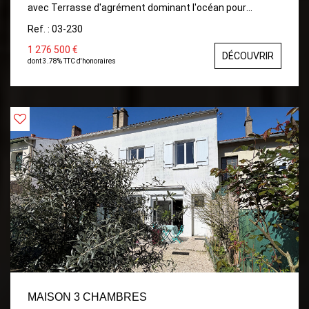
avec Terrasse d'agrément dominant l'océan pour
d'agréables diner Jolie pièce de vie, Cuisine aménagée et
Ref. : 03-230
équipée, 4 Chambres , Bureau, Salle d'eau et Salle de
bains. Combles aménageables .Etude de faisabilité d'un
1 276 500 €
DÉCOUVRIR
ascenseur en cours. Jardinet Garage. Cave
dont 3.78% TTC d'honoraires
MAISON 3 CHAMBRES