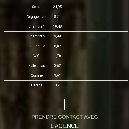
Séjour
24,95
Dégagement
5,21
Chambre 1
10,48
Chambre 2
9,44
Chambre 3
8,82
W.C.
1,70
Salle d'eau
3,62
Cuisine
9,61
Garage
17
PRENDRE CONTACT AVEC
L'AGENCE