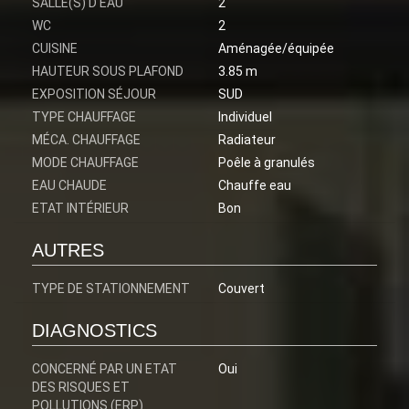
SALLE(S) D'EAU
2
WC
2
CUISINE
Aménagée/équipée
HAUTEUR SOUS PLAFOND
3.85 m
EXPOSITION SÉJOUR
SUD
TYPE CHAUFFAGE
Individuel
MÉCA. CHAUFFAGE
Radiateur
MODE CHAUFFAGE
Poêle à granulés
EAU CHAUDE
Chauffe eau
ETAT INTÉRIEUR
Bon
AUTRES
TYPE DE STATIONNEMENT
Couvert
DIAGNOSTICS
CONCERNÉ PAR UN ETAT
Oui
DES RISQUES ET
POLLUTIONS (ERP)