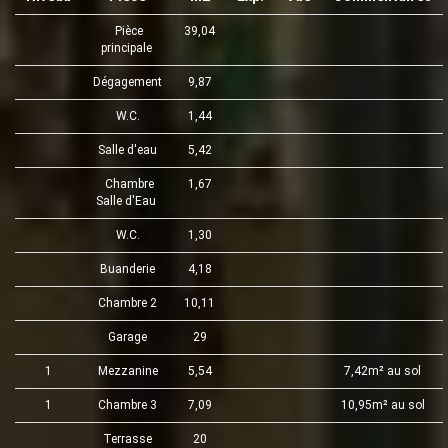
Pièce
39,04
principale
Dégagement
9,87
W.C.
1,44
Salle d'eau
5,42
Chambre
1,67
Salle d'Eau
W.C.
1,30
Buanderie
4,18
Chambre 2
10,11
Garage
29
1
Mezzanine
5,54
7,42m² au sol
1
Chambre 3
7,09
10,95m² au sol
Terrasse
20