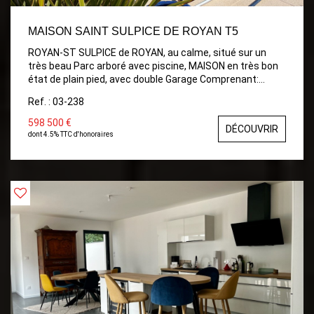
MAISON SAINT SULPICE DE ROYAN T5
ROYAN-ST SULPICE de ROYAN, au calme, situé sur un
très beau Parc arboré avec piscine, MAISON en très bon
état de plain pied, avec double Garage Comprenant:
Entrée , Séjour/Salon lumineux avec vue sur Piscine,
Ref. : 03-238
Grande Mezzanine avec fenêtre, Cuisine aménagée
ouvrant sur belle terrasse, 3 Chambres, Salle de bains
598 500 €
DÉCOUVRIR
avec douche et baignoire, Grande pièce d'environ
dont 4.5% TTC d'honoraires
44m²(salle de réunion, salle de jeux, bureau, espace
artistique) TERRASSES, PISCINE, DOUBLE GARAGE.
TERRAIN ARBORE de 1344m² Possibilité d'acquérir un
terrain attenant arboré et clos de 3000m² non
constructible.