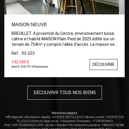
MAISON NEUVE
BREUILLET. A proximité du Centre, environnement boisé,
calme et habité MAISON Plain-Pied de 2025 édifié sur un
terrain de 734m² y compris l'allée d'accès. La maison se
répartie ainsi sur 110m² habitable: Entrée avec placards,
Ref. : 03-223
Wc avec lave mains et fenêtre, Cellier avec pompe à
chaleur air/eau, Salle à manger avec Cuisine équipée et
542 000 €
DÉCOUVRIR
aménagée ouvrant sur terrasse en bois et patio, Salon,
dont 4.23% TTC d'honoraires
Chambre parentale avec dressing et salle d'eau,
Dégagement , 2 Chambres, Salle d'eau, Auvent, Garage.
Terrain d'environ 734m²
DÉCOUVRIR TOUS NOS BIENS
Mentions légales
Affichage des informations légales : AGENCE DES TILLEULS | Raison sociale : AGENCE DES
TILLEULS | Adresse siège social : 7 boulevard Champlain - 17200 ROYAN |
Siret : 34910528800022 | RCS : Saintes | Numero TVA Intracommunautaire : FR86349105288