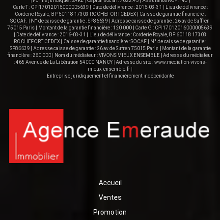
| Forme juridique : SARL | Capital social : 7622.45 | Assurance RCP : NC |
Carte T : CPI17012016000005639 | Date de délivrance : 2016-03-31 | Lieu de délivrance :
Corderie Royale, BP 60118 17303 ROCHEFORT CEDEX | Caisse de garantie financière :
SOCAF. | N° de caisse de garantie : SP86639 | Adresse caisse de garantie : 26 av de Suffren
75015 Paris | Montant de la garantie financière : 120 000 | Carte G : CPI17012016000005639
| Date de délivrance : 2016-03-31 | Lieu de délivrance : Corderie Royale, BP 60118 17303
ROCHEFORT CEDEX | Caisse de garantie financière : SOCAF | N° de caisse de garantie :
SP86639 | Adresse caisse de garantie : 26 av de Sufren 75015 Paris | Montant de la garantie
financière : 260 000 | Nom du médiateur : VIVONS MIEUX ENSEMBLE | Adresse du médiateur
: 465 Avenue de La Libération 54000 NANCY | Adresse du site :
www.mediation-vivons-
mieux-ensemble.fr
|
Entreprise juridiquement et financièrement indépendante
Accueil
Ventes
Promotion