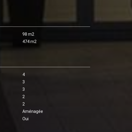
98 m2
474 m2
4
3
3
2
2
Aménagée
Oui