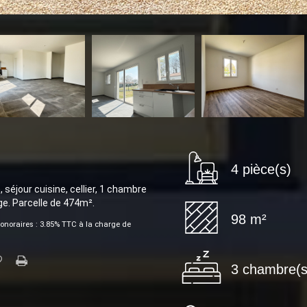
4 pièce(s)
séjour cuisine, cellier, 1 chambre
ge. Parcelle de 474m².
98 m²
onoraires : 3.85% TTC à la charge de
3 chambre(s