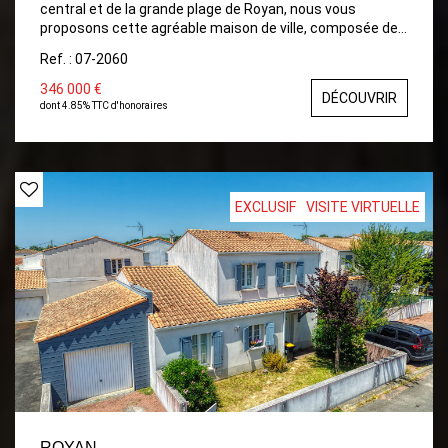
central et de la grande plage de Royan, nous vous
proposons cette agréable maison de ville, composée de
4 pièces principales avec joli patio exposé en Sud. Entrée,
Ref. : 07-2060
salon-séjour, cuisine ouverte, aménagée et équipée
donnant sur terrasse, espace de rangement, wc. Etage :
346 000 €
DÉCOUVRIR
palier, trois chambres dont une avec placard, salle d'eau
dont 4.85% TTC d'honoraires
et wc. Pompe à chaleur air/eau. Toiture neuve.
Dépendance
EXCLUSIF
VISITE VIRTUELLE
ROYAN