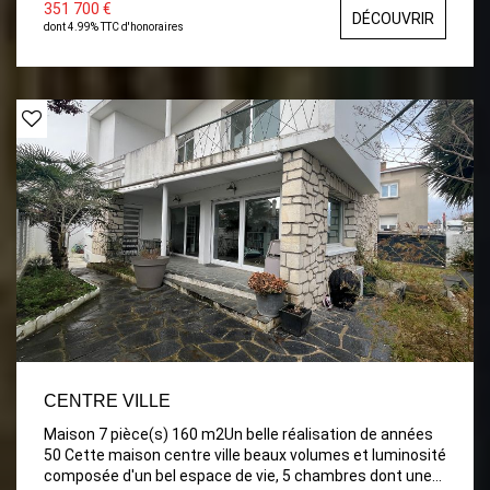
fenêtre, wc séparé. Terrasse carrelée de 30m², Garage
351 700 €
DÉCOUVRIR
avec porte électrique et coin Buanderie, Cabanon. JARDIN
dont 4.99% TTC d'honoraires
clos d'environ 480m² A VISITER Rapidement .
CENTRE VILLE
Maison 7 pièce(s) 160 m2Un belle réalisation de années
50 Cette maison centre ville beaux volumes et luminosité
composée d'un bel espace de vie, 5 chambres dont une