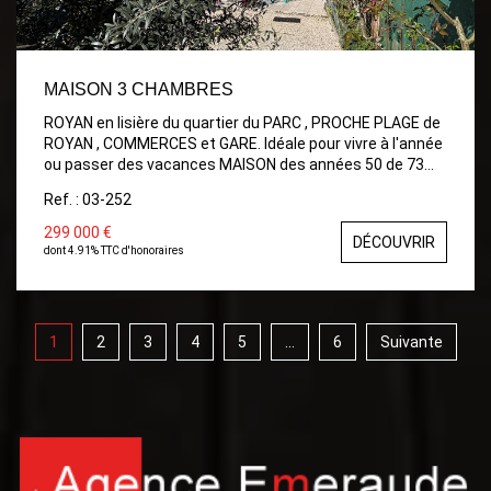
MAISON 3 CHAMBRES
ROYAN en lisière du quartier du PARC , PROCHE PLAGE de
ROYAN , COMMERCES et GARE. Idéale pour vivre à l'année
ou passer des vacances MAISON des années 50 de 73
m². Comprenant: Entrée, wc, Séjour/Salon, Cuisine
Ref. : 03-252
ouverte aménagée ouvrant sur Jardin intime, A l'étage:
Bel escalier en bois d'époque, palier desservant 3
299 000 €
DÉCOUVRIR
Chambres et Salle d'eau wc avec fenêtre. Terrasse
dont 4.91% TTC d'honoraires
ensoleillée au sud avec store. Beau Jardin et
dépendances au fond du Jardin. TOITURE refaite.
Travaux sous garanties décennales.
1
2
3
4
5
...
6
Suivante