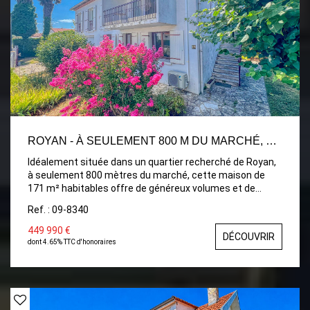
chaleur récente couplée à la production d'eau chaude.
ROYAN - À SEULEMENT 800 M DU MARCHÉ, SPACIEUSE MAISON FAMILIALE DE 171 M²
Idéalement située dans un quartier recherché de Royan,
à seulement 800 mètres du marché, cette maison de
171 m² habitables offre de généreux volumes et de
nombreuses possibilités d'aménagement, idéale pour
Ref. : 09-8340
une grande famille, une résidence secondaire ou un
projet d'accueil. À l'étage, vous découvrirez une entrée
449 990 €
DÉCOUVRIR
desservant une agréable et lumineuse pièce de vie
dont 4.65% TTC d'honoraires
ouvrant sur un balcon, une cuisine indépendante, quatre
chambres, deux salles d'eau ainsi qu'un WC indépendant.
Le rez-de-chaussée complète parfaitement l'ensemble
avec deux chambres supplémentaires, une salle d'eau,
une buanderie, une chaufferie et un vaste garage de 57