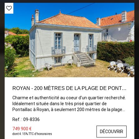
d'eau et un WC indépendant. Les annexes comprennent
également une cave et un atelier, offrant de nombreuses
possibilités de stockage ou d'aménagement. Des
travaux de rénovation sont à prévoir, laissant libre cours
à vos envies pour redonner tout son cachet à cette
maison de caractère et en faire une résidence principale,
secondaire ou un investissement de qualité.
ROYAN - 200 MÈTRES DE LA PLAGE DE PONTAILLAC
Charme et authenticité au coeur d'un quartier recherché.
Idéalement située dans le très prisé quartier de
Pontaillac à Royan, à seulement 200 mètres de la plage
et des commerces de proximité, cette ravissante
Ref. : 09-8336
maison en pierre séduira les amateurs de caractère par
son authenticité, son emplacement privilégié et son
749 900 €
DÉCOUVRIR
agréable environnement. Édifiée sur deux niveaux, elle
dont 4.15% TTC d'honoraires