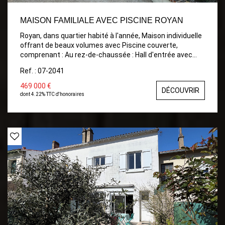
MAISON FAMILIALE AVEC PISCINE ROYAN
Royan, dans quartier habité à l'année, Maison individuelle
offrant de beaux volumes avec Piscine couverte,
comprenant : Au rez-de-chaussée : Hall d'entrée avec
placard, Grande pièce de vie avec cuisine ouverte
Ref. : 07-2041
donnant sur la piscine couverte, et le jardin, Une chambre
avec dressing, Une salle de bains, WC indépendant. À
469 000 €
DÉCOUVRIR
l'étage : Un palier desservant deux chambres, Une salle
dont 4.22% TTC d'honoraires
d'eau avec WC. Chauffage central GAZ au rez-de-
chaussée Chauffage électrique à l'étage Garage avec
porte motorisée Portail motorisé Buanderie et local
technique