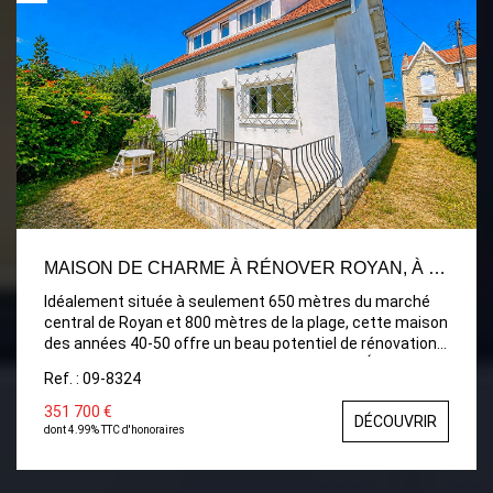
m², offrant un bel espace de stationnement, de
rangement ou d'atelier. L'ensemble est implanté sur un
terrain clos de 566 m², permettant de profiter
pleinement des extérieurs en toute tranquillité.
MAISON DE CHARME À RÉNOVER ROYAN, À DEUX PAS DU MARCHÉ ET DE LA PLAGE
Idéalement située à seulement 650 mètres du marché
central de Royan et 800 mètres de la plage, cette maison
des années 40-50 offre un beau potentiel de rénovation
dans un secteur particulièrement recherché. Édifiée sur
Ref. : 09-8324
un agréable terrain avec jardin, elle se compose, au rez-
de-chaussée, d'une entrée desservant un séjour
351 700 €
DÉCOUVRIR
lumineux, une cuisine indépendante, deux chambres de
dont 4.99% TTC d'honoraires
plain-pied, dont une avec sa salle de bains privative, ainsi
qu'un WC indépendant. À l'étage, un palier distribue deux
chambres, dont une avec un espace bureau, une salle