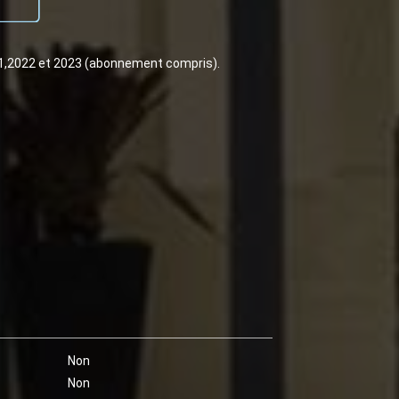
21,2022 et 2023 (abonnement compris).
Non
Non