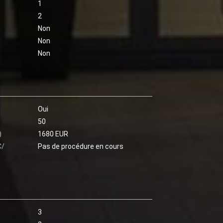
1
2
Non
Non
Non
Oui
50
)
1680 EUR
C/
Pas de procédure en cours
3