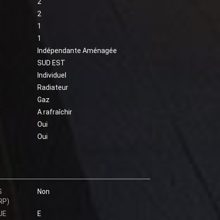
2
2
1
1
Indépendante Aménagée
SUD EST
Individuel
Radiateur
Gaz
A rafraîchir
Oui
Oui
S
Non
RP)
UE
E