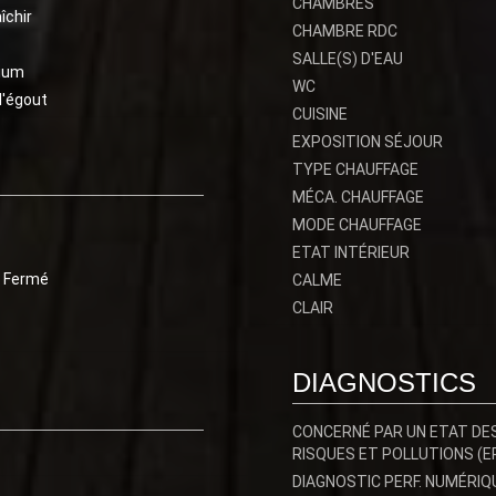
CHAMBRES
îchir
CHAMBRE RDC
SALLE(S) D'EAU
ium
WC
l'égout
CUISINE
EXPOSITION SÉJOUR
TYPE CHAUFFAGE
MÉCA. CHAUFFAGE
MODE CHAUFFAGE
ETAT INTÉRIEUR
 Fermé
CALME
CLAIR
DIAGNOSTICS
CONCERNÉ PAR UN ETAT DE
RISQUES ET POLLUTIONS (E
DIAGNOSTIC PERF. NUMÉRIQ