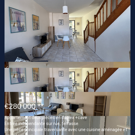
€280 000
**
Appartement deux pièces en duplex +cave
Entrée indépendante sur rue, terrasse.
Une pièce principale traversante avec une cuisine aménagée et