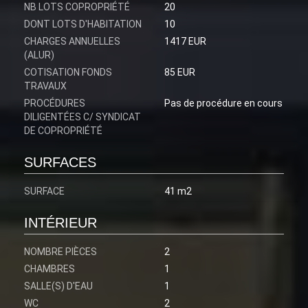
NB LOTS COPROPRIÉTÉ
20
DONT LOTS D'HABITATION
10
CHARGES ANNUELLES
1417 EUR
(ALUR)
COTISATION FONDS
85 EUR
TRAVAUX
PROCÉDURES
Pas de procédure en cours
DILIGENTÉES C/ SYNDICAT
DE COPROPRIÉTÉ
SURFACES
SURFACE
41 m2
INTÉRIEUR
NOMBRE PIÈCES
2
CHAMBRES
1
SALLE(S) D'EAU
1
WC
2