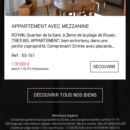
APPARTEMENT AVEC MEZZANINE
ROYAN, Quartier de la Gare, à 2kms de la plage de Royan,
TRES BEL APPARTEMENT, bien entretenu, dans une
petite copropriété, Comprenant: Entrée avec placards,
Salon/Séjour très lumineux avec sa Cuisine aménagée,
Ref. : 03-161
Chambre avec placards, Salle d'eau neuve avec belle
fenêtre, WC, Spacieuse Mezzanine avec vue sur le salon.
178 000 €
DÉCOUVRIR
Garage.
dont 4.71% TTC d'honoraires
DÉCOUVRIR TOUS NOS BIENS
Mentions légales
Ce bien fait partie d'une copropriété de 20 lots.Les charges annuelles sont de 1417€.
Affichage des informations légales : Malvé Immobilier | Raison sociale : MALVE IMMOBILIER
| Adresse siège social : 3 bis rue d'Aunis - 17200 ROYAN | Siret : 81390904100010 |