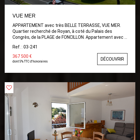
VUE MER
APPARTEMENT avec très BELLE TERRASSE, VUE MER.
Quartier recherché de Royan, à coté du Palais des
Congrès, de la PLAGE de FONCILLON. Appartement avec 2
Chambres, Séjour donnant sur Belle Terrasse avec store
Ref. : 03-241
, Belle Cuisine aménagée et équipée, Salle d'eau, et wc.
TERRASSE de 12,50m² avec VUE MER
367 500 €
DÉCOUVRIR
dont 5% TTC d'honoraires