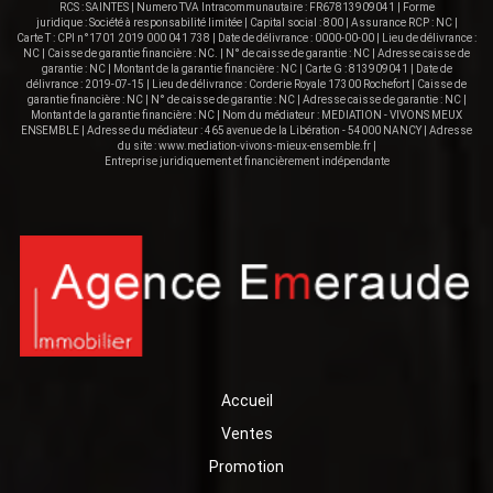
RCS : SAINTES | Numero TVA Intracommunautaire : FR67813909041 | Forme
juridique : Société à responsabilité limitée | Capital social : 800 | Assurance RCP : NC |
Carte T : CPI n°1701 2019 000 041 738 | Date de délivrance : 0000-00-00 | Lieu de délivrance :
NC | Caisse de garantie financière : NC. | N° de caisse de garantie : NC | Adresse caisse de
garantie : NC | Montant de la garantie financière : NC | Carte G : 813909041 | Date de
délivrance : 2019-07-15 | Lieu de délivrance : Corderie Royale 17300 Rochefort | Caisse de
garantie financière : NC | N° de caisse de garantie : NC | Adresse caisse de garantie : NC |
Montant de la garantie financière : NC | Nom du médiateur : MEDIATION - VIVONS MEUX
ENSEMBLE | Adresse du médiateur : 465 avenue de la Libération - 54000 NANCY | Adresse
du site :
www.mediation-vivons-mieux-ensemble.fr
|
Entreprise juridiquement et financièrement indépendante
Accueil
Ventes
Promotion