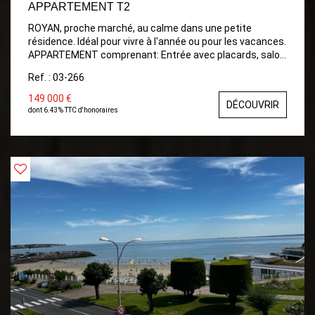
APPARTEMENT T2
ROYAN, proche marché, au calme dans une petite
résidence. Idéal pour vivre à l'année ou pour les vacances.
APPARTEMENT comprenant: Entrée avec placards, salon
Séjour avec Cuisine ouverte, Salle de bains avec wc et
Ref. : 03-266
fenêtre, Chambre avec placards. Balcon Place de Parking
149 000 €
DÉCOUVRIR
dont 6.43% TTC d'honoraires