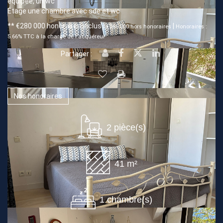
équipée, un wc
Étage une chambre avec sde et wc
** €280 000
honoraires inclus
|
|
€265 000
hors honoraires
Honoraires :
5.66% TTC à la charge de l'acquéreur
Partager :
Nos honoraires
2 pièce(s)
41 m²
1 chambre(s)