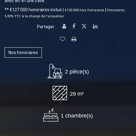
avec wc et une cave.
** €127 000
honoraires inclus
|
|
€120 000
hors honoraires
Honoraires :
5.83% TTC à la charge de l'acquéreur
Partager :
Nos honoraires
2 pièce(s)
29 m²
1 chambre(s)