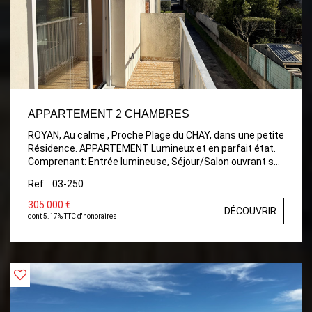
APPARTEMENT 2 CHAMBRES
ROYAN, Au calme , Proche Plage du CHAY, dans une petite
Résidence. APPARTEMENT Lumineux et en parfait état.
Comprenant: Entrée lumineuse, Séjour/Salon ouvrant sur
Balcon, Cuisine indépendante aménagée, Dégagement
Ref. : 03-250
avec placards, 2 Chambres avec placards, Salle d'eau
avec fenêtre , wc. Balcon exposé sud. Ravalement de
305 000 €
DÉCOUVRIR
façades voté et payé (travaux prévus printemps 2026).
dont 5.17% TTC d'honoraires
Place de parking.