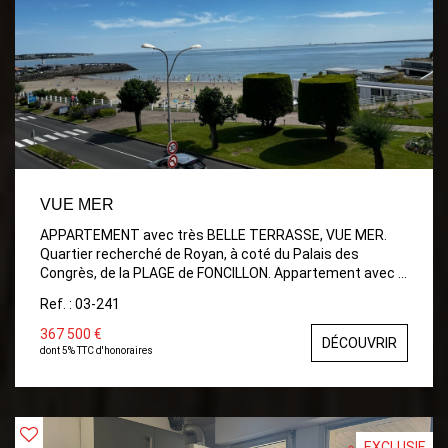
VUE MER
APPARTEMENT avec très BELLE TERRASSE, VUE MER.
Quartier recherché de Royan, à coté du Palais des
Congrès, de la PLAGE de FONCILLON. Appartement avec 2
Chambres, Séjour donnant sur Belle Terrasse avec store
Ref. : 03-241
, Belle Cuisine aménagée et équipée, Salle d'eau, et wc.
TERRASSE de 12,50m² avec VUE MER
367 500 €
DÉCOUVRIR
dont 5% TTC d'honoraires
EXCLUSIF