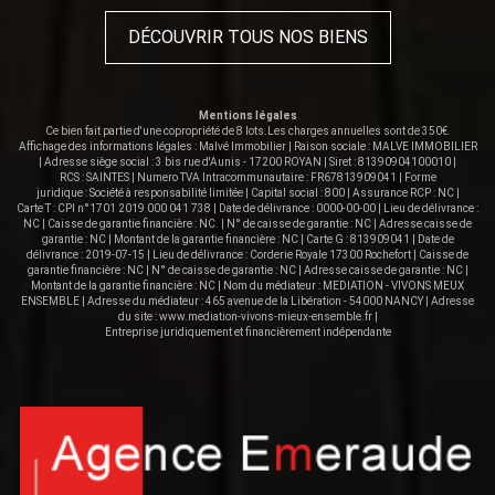
DÉCOUVRIR TOUS NOS BIENS
Mentions légales
Ce bien fait partie d'une copropriété de 8 lots.Les charges annuelles sont de 350€.
Affichage des informations légales : Malvé Immobilier | Raison sociale : MALVE IMMOBILIER
| Adresse siège social : 3 bis rue d'Aunis - 17200 ROYAN | Siret : 81390904100010 |
RCS : SAINTES | Numero TVA Intracommunautaire : FR67813909041 | Forme
juridique : Société à responsabilité limitée | Capital social : 800 | Assurance RCP : NC |
Carte T : CPI n°1701 2019 000 041 738 | Date de délivrance : 0000-00-00 | Lieu de délivrance :
NC | Caisse de garantie financière : NC. | N° de caisse de garantie : NC | Adresse caisse de
garantie : NC | Montant de la garantie financière : NC | Carte G : 813909041 | Date de
délivrance : 2019-07-15 | Lieu de délivrance : Corderie Royale 17300 Rochefort | Caisse de
garantie financière : NC | N° de caisse de garantie : NC | Adresse caisse de garantie : NC |
Montant de la garantie financière : NC | Nom du médiateur : MEDIATION - VIVONS MEUX
ENSEMBLE | Adresse du médiateur : 465 avenue de la Libération - 54000 NANCY | Adresse
du site :
www.mediation-vivons-mieux-ensemble.fr
|
Entreprise juridiquement et financièrement indépendante