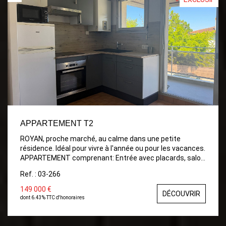
APPARTEMENT T2
ROYAN, proche marché, au calme dans une petite
résidence. Idéal pour vivre à l'année ou pour les vacances.
APPARTEMENT comprenant: Entrée avec placards, salon
Séjour avec Cuisine ouverte, Salle de bains avec wc et
Ref. : 03-266
fenêtre, Chambre avec placards. Balcon Place de Parking
149 000 €
DÉCOUVRIR
dont 6.43% TTC d'honoraires