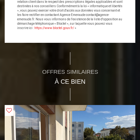
relation client dans le respect des prescriptions légales applicables et sont
destinées à nos conseillers Conformément à la loi « informatique et libertés
», vous pouvez exercer votre droit d'accès aux données vous concernant et
les faire rectifier en contactant Agence Emeraude contact@agence-
emeraude.fr. Nous vous informons de l'existence de la liste d'opposition au
démarchage téléphonique « Bloctel », sur laquelle vous pouvez vous
inscrire ici :
https://www.bloctel.gouv.fr/
»
OFFRES SIMILAIRES
À CE BIEN