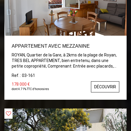
APPARTEMENT AVEC MEZZANINE
ROYAN, Quartier de la Gare, à 2kms de la plage de Royan,
TRES BEL APPARTEMENT, bien entretenu, dans une
petite copropriété, Comprenant: Entrée avec placards,
Salon/Séjour très lumineux avec sa Cuisine aménagée,
Ref. : 03-161
Chambre avec placards, Salle d'eau neuve avec belle
fenêtre, WC, Spacieuse Mezzanine avec vue sur le salon.
178 000 €
DÉCOUVRIR
Garage.
dont 4.71% TTC d'honoraires