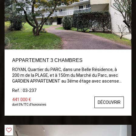
APPARTEMENT 3 CHAMBRES
ROYAN, Quartier du PARC, dans une Belle Résidence, à
200 m de la PLAGE, et à 150m du Marché du Parc, avec
GARDIEN APPARTEMENT au 3éme étage avec ascenseur:
Comprenant: Entrée, wc avec dressing, Séjour/Salon
Ref. : 03-237
donnant sur Terrasse, Cuisine aménagée, Dégagement,
3 Chambres dont une avec Cabinet de toilette, Salle de
441 000 €
DÉCOUVRIR
bains avec wc, dressing. TERRASSE. GARAGE . PLACE de
dont 5% TTC d'honoraires
PARKING extérieur et CAVE