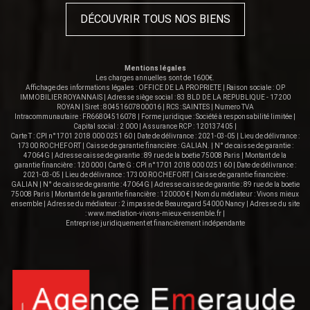
DÉCOUVRIR TOUS NOS BIENS
Mentions légales
Les charges annuelles sont de 1600€.
Affichage des informations légales : OFFICE DE LA PROPRIETE | Raison sociale : OP
IMMOBILIER ROYANNAIS | Adresse siège social : 83 BLD DE LA REPUBLIQUE - 17200
ROYAN | Siret : 80451607800016 | RCS : SAINTES | Numero TVA
Intracommunautaire : FR66804516078 | Forme juridique : Société à responsabilité limitée |
Capital social : 2 000 | Assurance RCP : 120137405 |
Carte T : CPI n°1701 2018 000 0251 60 | Date de délivrance : 2021-03-05 | Lieu de délivrance :
17300 ROCHEFORT | Caisse de garantie financière : GALIAN. | N° de caisse de garantie :
47064G | Adresse caisse de garantie : 89 rue de la boetie 75008 Paris | Montant de la
garantie financière : 120 000 | Carte G : CPI n°1701 2018 000 0251 60 | Date de délivrance :
2021-03-05 | Lieu de délivrance : 17300 ROCHEFORT | Caisse de garantie financière :
GALIAN | N° de caisse de garantie : 47064G | Adresse caisse de garantie : 89 rue de la boetie
75008 Paris | Montant de la garantie financière : 120000 € | Nom du médiateur : Vivons mieux
ensemble | Adresse du médiateur : 2 impasse de Beauregard 54000 Nancy | Adresse du site
:
www.mediation-vivons-mieux-ensemble.fr
|
Entreprise juridiquement et financièrement indépendante