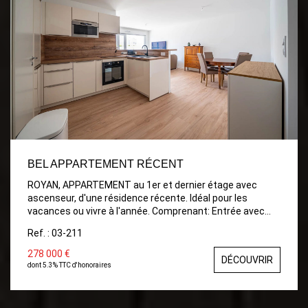
BEL APPARTEMENT RÉCENT
ROYAN, APPARTEMENT au 1er et dernier étage avec
ascenseur, d'une résidence récente. Idéal pour les
vacances ou vivre à l'année. Comprenant: Entrée avec
placards, Séjour ouvrant sur Balcon avec Cuisine ouverte
Ref. : 03-211
aménagée, Chambre , Dressing pouvant être aménagée
en 2 ème Chambre, Salle d'eau, wc. Balcon Sud Ouest .
278 000 €
DÉCOUVRIR
Place de parking. Local à vélos
dont 5.3% TTC d'honoraires