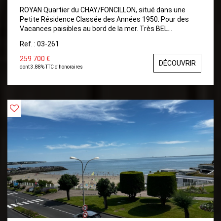
ROYAN Quartier du CHAY/FONCILLON, situé dans une
Petite Résidence Classée des Années 1950. Pour des
Vacances paisibles au bord de la mer. Très BEL
APPARTEMENT avec Balcon au 1er étage. Comprenant:
Ref. : 03-261
Entrée très clair, Dégagement avec placards, wc
Séjour/Salon avec Belle Cuisine ouverte aménagée et
259 700 €
DÉCOUVRIR
équipée, Chambre avec placards et Salle d'eau
dont 3.88% TTC d'honoraires
attenante. A visiter sans tarder. Balcon.