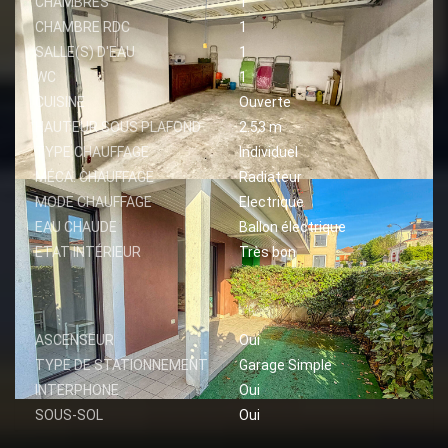
CHAMBRES
1
CHAMBRE RDC
1
SALLE(S) D'EAU
1
WC
1
CUISINE
Ouverte
HAUTEUR SOUS PLAFOND
2.53 m
TYPE CHAUFFAGE
Individuel
MÉCA. CHAUFFAGE
Radiateur
MODE CHAUFFAGE
Electrique
EAU CHAUDE
Ballon électrique
ETAT INTÉRIEUR
Très bon
AUTRES
ASCENSEUR
Oui
TYPE DE STATIONNEMENT
Garage Simple
INTERPHONE
Oui
SOUS-SOL
Oui