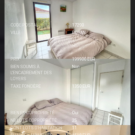
LOCALISATION
CODE POSTAL
17200
VILLE
ROYAN
ASPECTS FINANCIERS
PRIX
199900 EUR
BIEN SOUMIS À
Non
L'ENCADREMENT DES
LOYERS
TAXE FONCIÈRE
1350 EUR
COPROPRIÉTÉ
BIEN EN COPROPRIÉTÉ
Oui
NB LOTS COPROPRIÉTÉ
25
DONT LOTS D'HABITATION
11