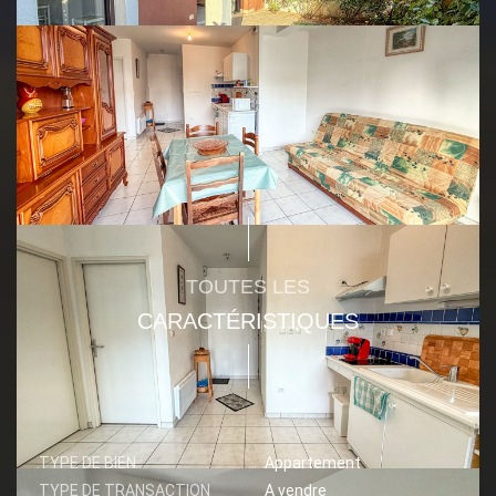
Montant estimé des dépenses annuelles d'énergie pour un
usage standard entre 480€ et 690€. indexées aux années
2021,2022 et 2023 (abonnement compris).
Ce bien est soumis à un diagnostic ERP (État des Risques et
Pollutions). Pour en savoir plus, rendez-vous sur
https://www.georisques.gouv.fr/
TOUTES LES
CARACTÉRISTIQUES
GÉNÉRAL
TYPE DE BIEN
Appartement
TYPE DE TRANSACTION
A vendre