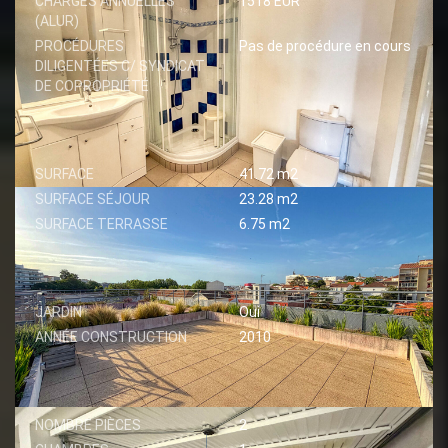
CHARGES ANNUELLES
1518 EUR
(ALUR)
PROCÉDURES
Pas de procédure en cours
DILIGENTÉES C/ SYNDICAT
DE COPROPRIÉTÉ
SURFACES
SURFACE
41.72 m2
SURFACE SÉJOUR
23.28 m2
SURFACE TERRASSE
6.75 m2
EXTÉRIEUR
JARDIN
Oui
ANNÉE CONSTRUCTION
2010
INTÉRIEUR
NOMBRE PIÈCES
2