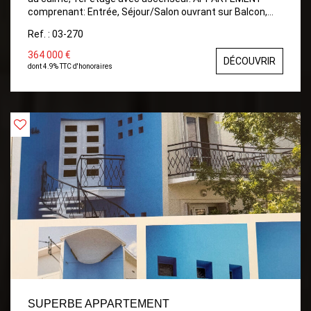
comprenant: Entrée, Séjour/Salon ouvrant sur Balcon,
Cuisine indépendante aménagée, Dégagement avec
Ref. : 03-270
placards, 2 Chambres avec placards, Salle de bains, wc,
Balcon avec store , vue dégagée. Place de parking.
364 000 €
DÉCOUVRIR
Garage.
dont 4.9% TTC d'honoraires
SUPERBE APPARTEMENT