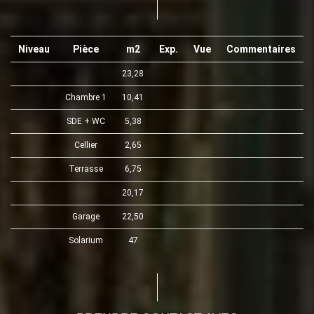
Niveau
Pièce
m2
Exp.
Vue
Commentaires
23,28
Chambre 1
10,41
SDE + WC
5,38
Cellier
2,65
Terrasse
6,75
20,17
Garage
22,50
Solarium
47