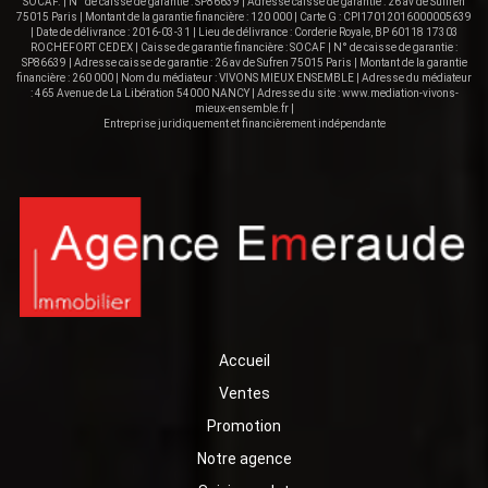
SOCAF. | N° de caisse de garantie : SP86639 | Adresse caisse de garantie : 26 av de Suffren
75015 Paris | Montant de la garantie financière : 120 000 | Carte G : CPI17012016000005639
| Date de délivrance : 2016-03-31 | Lieu de délivrance : Corderie Royale, BP 60118 17303
ROCHEFORT CEDEX | Caisse de garantie financière : SOCAF | N° de caisse de garantie :
SP86639 | Adresse caisse de garantie : 26 av de Sufren 75015 Paris | Montant de la garantie
financière : 260 000 | Nom du médiateur : VIVONS MIEUX ENSEMBLE | Adresse du médiateur
: 465 Avenue de La Libération 54000 NANCY | Adresse du site :
www.mediation-vivons-
mieux-ensemble.fr
|
Entreprise juridiquement et financièrement indépendante
Accueil
Ventes
Promotion
Notre agence