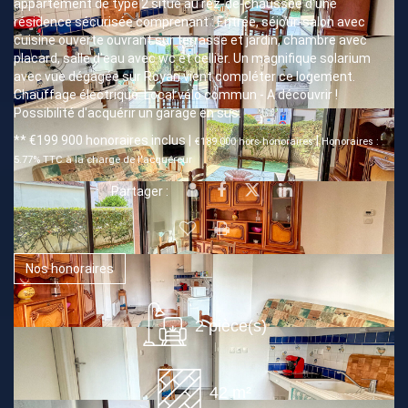
appartement de type 2 situé au rez-de-chaussée d'une
résidence sécurisée comprenant : Entrée, séjour-salon avec
cuisine ouverte ouvrant sur terrasse et jardin, chambre avec
placard, salle d'eau avec wc et cellier. Un magnifique solarium
avec vue dégagée sur Royan vient compléter ce logement.
Chauffage électrique. Local vélo commun - A découvrir !
Possibilité d'acquérir un garage en sus.
** €199 900
honoraires inclus
|
|
€189 000
hors honoraires
Honoraires :
5.77% TTC à la charge de l'acquéreur
Partager :
Nos honoraires
2 pièce(s)
42 m²