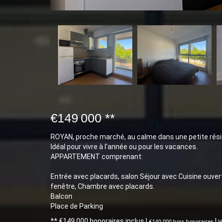
€149 000
**
ROYAN, proche marché, au calme dans une petite rés
Idéal pour vivre à l'année ou pour les vacances.
APPARTEMENT comprenant:
Entrée avec placards, salon Séjour avec Cuisine ouvert
fenêtre, Chambre avec placards.
Balcon
Place de Parking
** €149 000
honoraires inclus
|
|
€140 000
hors honoraires
H