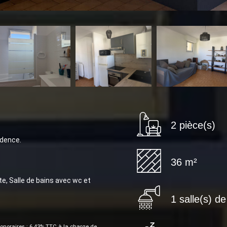
2 pièce(s)
idence.
36 m²
e, Salle de bains avec wc et
1 salle(s) de
onoraires : 6.43% TTC à la charge de