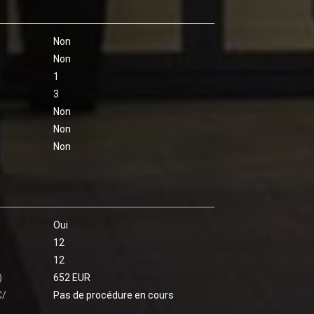
Non
Non
1
3
Non
Non
Non
Oui
12
12
)
652 EUR
C/
Pas de procédure en cours