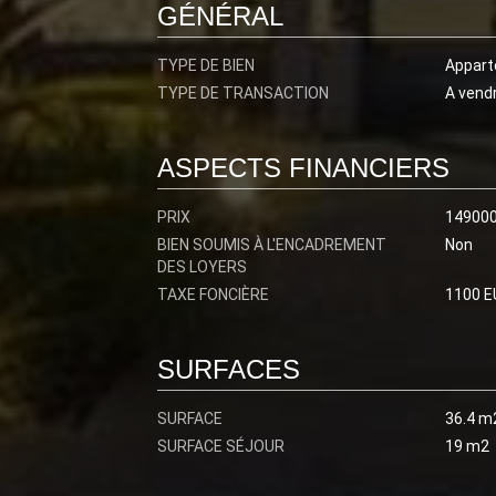
GÉNÉRAL
TYPE DE BIEN
Appar
TYPE DE TRANSACTION
A vend
ASPECTS FINANCIERS
PRIX
14900
BIEN SOUMIS À L'ENCADREMENT
Non
DES LOYERS
TAXE FONCIÈRE
1100 E
SURFACES
SURFACE
36.4 m
SURFACE SÉJOUR
19 m2