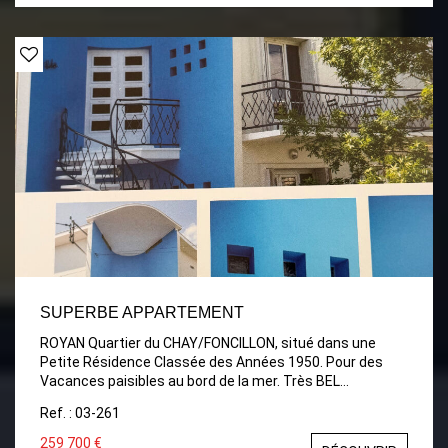
SUPERBE APPARTEMENT
ROYAN Quartier du CHAY/FONCILLON, situé dans une
Petite Résidence Classée des Années 1950. Pour des
Vacances paisibles au bord de la mer. Très BEL
APPARTEMENT avec Balcon au 1er étage. Comprenant:
Ref. : 03-261
Entrée très clair, Dégagement avec placards, wc
Séjour/Salon avec Belle Cuisine ouverte aménagée et
259 700 €