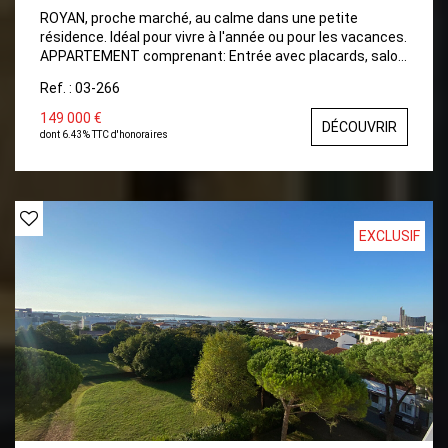
ROYAN, proche marché, au calme dans une petite
résidence. Idéal pour vivre à l'année ou pour les vacances.
APPARTEMENT comprenant: Entrée avec placards, salon
Séjour avec Cuisine ouverte, Salle de bains avec wc et
Ref. : 03-266
fenêtre, Chambre avec placards. Balcon Place de Parking
149 000 €
DÉCOUVRIR
dont 6.43% TTC d'honoraires
EXCLUSIF