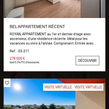
BEL APPARTEMENT RÉCENT
ROYAN, APPARTEMENT au 1er et dernier étage avec
ascenseur, d'une résidence récente. Idéal pour les
vacances ou vivre à l'année. Comprenant: Entrée avec
placards, Séjour ouvrant sur Balcon avec Cuisine ouverte
Ref. : 03-211
aménagée, Chambre , Dressing pouvant être aménagée
en 2 ème Chambre, Salle d'eau, wc. Balcon Sud Ouest .
278 000 €
DÉCOUVRIR
Place de parking. Local à vélos
dont 5.3% TTC d'honoraires
VISITE VIRTUELLE
VISITE VIRTUELLE