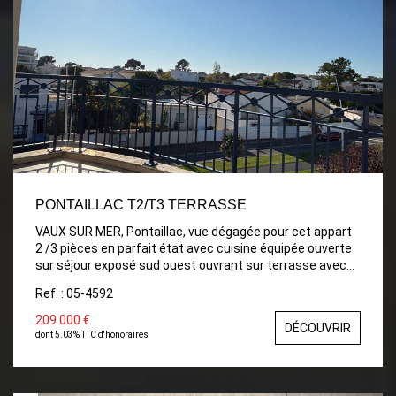
PONTAILLAC T2/T3 TERRASSE
VAUX SUR MER, Pontaillac, vue dégagée pour cet appart
2 /3 pièces en parfait état avec cuisine équipée ouverte
sur séjour exposé sud ouest ouvrant sur terrasse avec
store, SDB, WC, chbre, placard avec raccordmnt LL, (poss
Ref. : 05-4592
cloison pour 2ème chbre) résidence de bon standing
avec ascenseur, accès piscine, local à vélos.
209 000 €
DÉCOUVRIR
dont 5.03% TTC d'honoraires