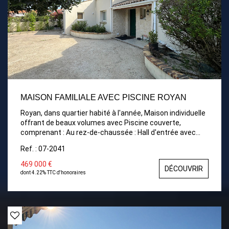
MAISON FAMILIALE AVEC PISCINE ROYAN
Royan, dans quartier habité à l'année, Maison individuelle
offrant de beaux volumes avec Piscine couverte,
comprenant : Au rez-de-chaussée : Hall d'entrée avec
placard, Grande pièce de vie avec cuisine ouverte
Ref. : 07-2041
donnant sur la piscine couverte, et le jardin, Une chambre
avec dressing, Une salle de bains, WC indépendant. À
469 000 €
DÉCOUVRIR
l'étage : Un palier desservant deux chambres, Une salle
dont 4.22% TTC d'honoraires
d'eau avec WC. Chauffage central GAZ au rez-de-
chaussée Chauffage électrique à l'étage Garage avec
porte motorisée Portail motorisé Buanderie et local
technique