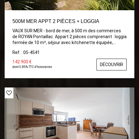
500M MER APPT 2 PIÈCES + LOGGIA
VAUX SUR MER - bord de mer, à 500 m des commerces
de ROYAN Pontaillac. Appart 2 pièces comprenant : loggia
fermée de 10 m², séjour avec kitchenette équipée,
ouvrant sur jardin privatif, chambre, dégagement avec
Ref. : 05-4541
placard de rangement, salle d'eau, WC. Parking privatif.
Ravalement neuf (2024).
142 900 €
DÉCOUVRIR
dont 5.85% TTC d'honoraires