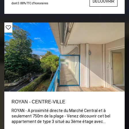
DÉCOUVRIR
équipée, Chambre avec placards et Salle d'eau
dont 3.88% TTC d'honoraires
attenante. A visiter sans tarder. Balcon.
ROYAN - CENTRE-VILLE
ROYAN - A proximité directe du Marché Central et à
seulement 750m de la plage - Venez découvrir cet bel
appartement de type 3 situé au 3ème étage avec
ascenseur comprenant : Entrée avec placard, séjour-