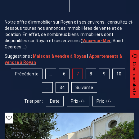
Notre offre d'immobilier sur Royan et ses environs : consultez ci-
dessous toutes nos annonces immobilières de vente et de
location. En effet, de nombreux biens immobiliers sont
disponibles sur Royan et ses environs (
Vaux-sur-Mer
, Saint-
Georges ...).
Suggestions :
Maisons à vendre à Royan
|
Appartements à
vendre à Royan
Créer une alerte
Précédente
...
6
7
8
9
10
...
34
Suivante
Trier par :
Date
Prix -/+
Prix +/-