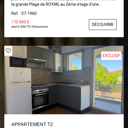
la grande Plage de ROYAN, au 2ème étage d'une
résidence sans ascenseur, Très agréable appartement 2
Ref. : 07-1960
pièces d'environ 55m² à rénover, comprenant : Entrée,
pièce de vie lumineuse, cuisine indépendante avec coin
175 000 €
DÉCOUVRIR
repas, dégagement avec placard, une grande chambre
dont 6.06% TTC d'honoraires
(13m² environ), une salle de bains, wc indépendant.
Emplacement exceptionnel ! Chauffage central Gaz.
EXCLUSIF
APPARTEMENT T2