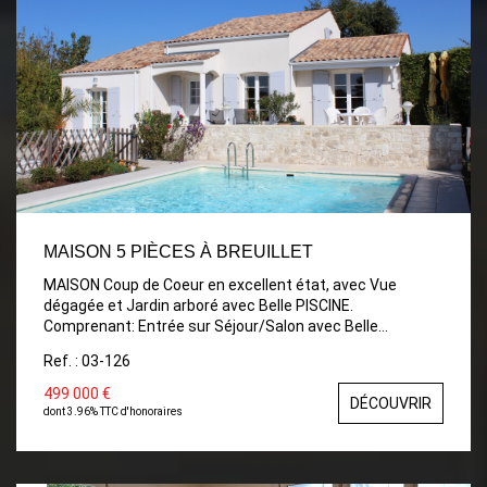
MAISON 5 PIÈCES À BREUILLET
MAISON Coup de Coeur en excellent état, avec Vue
dégagée et Jardin arboré avec Belle PISCINE.
Comprenant: Entrée sur Séjour/Salon avec Belle
Mezzanine pouvant servir de 4 ème Chambre ou Bureau,
Ref. : 03-126
Cuisine équipée et aménagée, Buanderie, Dégagement
desservant 2 Chambres avec placards, Salle d'eau avec
499 000 €
DÉCOUVRIR
wc et fenêtre, Une Chambre donnant sur terrasse, salle
dont 3.96% TTC d'honoraires
d'eau avec wc. BELLES TERRASSES ensoleillées, PISCINE
de 10x5 avec couverture et douche d'été Double GARAGE.
TERRAIN clos et arboré de 800m²