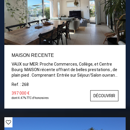
MAISON RECENTE
VAUX sur MER: Proche Commerces, Collège, et Centre
Bourg. MAISON récente offrant de belles prestations , de
plain pied . Comprenant: Entrée sur Séjour/Salon ouvrant
sur terrasse, Cuisine aménagée et équipée séparée par
Ref. : 268
une verrière, 3 Chambres dont une suite parentale., Salle
d'eau indépendante, et wc. Terrasse et Patio. Garage et
397 000 €
DÉCOUVRIR
place de parking.
dont 4.47% TTC d'honoraires