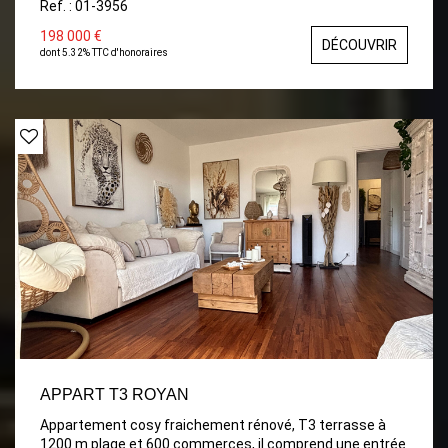
Ref. : 01-3956
couverte 14 m² et garage 16 m² avec grenier. Proche
commerces de Saujon et 15 km des plages.
198 000 €
DÉCOUVRIR
dont 5.32% TTC d'honoraires
APPART T3 ROYAN
Appartement cosy fraichement rénové, T3 terrasse à
1200 m plage et 600 commerces, il comprend une entrée