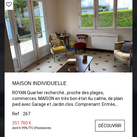
MAISON INDIVIDUELLE
ROYAN Quartier recherché , proche des plages,
commerces. MAISON en très bon état Au calme, de plain
pied avec Garage et Jardin clos. Comprenant. Entrée,
Séjour/Salon ouvrant sur Terrasse, Cuisine indépendante
Ref. : 267
équipée et aménagée, 2 Chambres , Salle d'eau avec
fenêtre, wc séparé. Terrasse carrelée de 30m², Garage
351 700 €
DÉCOUVRIR
avec porte électrique et coin Buanderie, Cabanon. JARDIN
dont 4.99% TTC d'honoraires
clos d'environ 480m² A VISITER Rapidement .