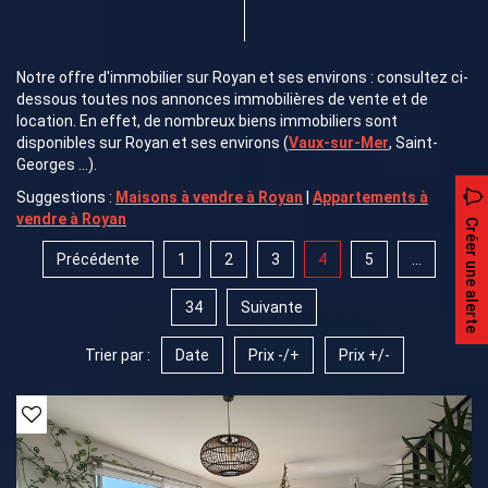
Notre offre d'immobilier sur Royan et ses environs : consultez ci-
dessous toutes nos annonces immobilières de vente et de
location. En effet, de nombreux biens immobiliers sont
disponibles sur Royan et ses environs (
Vaux-sur-Mer
, Saint-
Georges ...).
Suggestions :
Maisons à vendre à Royan
|
Appartements à
vendre à Royan
Créer une alerte
Précédente
1
2
3
4
5
...
34
Suivante
Trier par :
Date
Prix -/+
Prix +/-