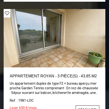
APPARTEMENT ROYAN - 3 PIÈCE(S) - 43.85 M2
Un appartement duplex de type F2 + bureau aperçu mer
proche Garden Tennis comprenant : En rez-de-chaussée
: Séjour ouvrant sur balcon, kitchenette aménagée, une
petite chambre avec placard, wc séparé. A l'étage : Palier
Ref. : 1981-LOC
avec placard, une chambre mansardée, salle de bains
avec placard. Place de parking - Chauffage électrique.
Loyer 690 €/mois