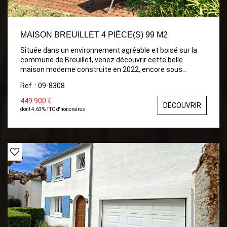
MAISON BREUILLET 4 PIÈCE(S) 99 M2
Située dans un environnement agréable et boisé sur la
commune de Breuillet, venez découvrir cette belle
maison moderne construite en 2022, encore sous
garantie décennale. Elle se compose d'une entrée
Ref. : 09-8308
ouvrant sur une spacieuse et lumineuse pièce de vie
d'environ 50 m² avec cuisine aménagée et entièrement
449 900 €
DÉCOUVRIR
équipée. L'espace nuit comprend deux chambres, une
dont 4.63% TTC d'honoraires
salle de bains avec WC ainsi qu'une suite parentale
confortable. Un garage complète l'ensemble. Le tout est
édifié sur un beau terrain de 723 m² offrant la possibilité
de réaliser une piscine selon vos envies. Maison récente,
fonctionnelle et agréable à vivre, idéale pour une
résidence principale comme secondaire. À visiter sans
tarder !