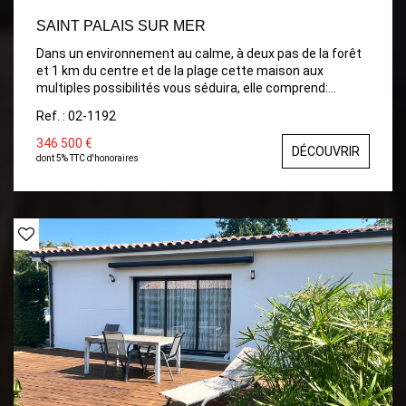
SAINT PALAIS SUR MER
Dans un environnement au calme, à deux pas de la forêt
et 1 km du centre et de la plage cette maison aux
multiples possibilités vous séduira, elle comprend:
séjour-cuisine aménagée lumineux donnant sur un préau
Ref. : 02-1192
et la piscine, bureau, chambre, salle d'eau avec wc. Le
tout sur 1618 m² de terrain avec en dépendance abri en
346 500 €
DÉCOUVRIR
dur. La maison est en parfait état et possibilité
dont 5% TTC d'honoraires
d'agrandissement. Produit rare!!!