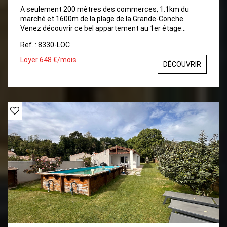
A seulement 200 mètres des commerces, 1.1km du
marché et 1600m de la plage de la Grande-Conche.
Venez découvrir ce bel appartement au 1er étage
comprenant : Entrée sur un séjour avec balcon, une
Ref. : 8330-LOC
cuisine, une chambre avec placard, une salle de bain avec
sèche serviette, un wc et un stationnement commun.
Loyer 648 €/mois
DÉCOUVRIR
Chauffage électrique et ballon d'eau chaude électrique.