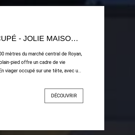
VIAGER OCCUPÉ - JOLIE MAISON DE PLAIN-PIED À 600M DU MARCHÉ CENTRAL DE ROYAN
00 mètres du marché central de Royan,
plain-pied offre un cadre de vie
 En viager occupé sur une tête, avec une
30€, elle se compose d'un espace
é, comprenant une entrée voiture, une
DÉCOUVRIR
exposée sud-ouest et un petit jardinet,
doux de la région. À l'intérieur :
e lumineuse, dotée d'un séjour
isine ouverte sur l'extérieur. Un
coin nuit, composé de deux chambres