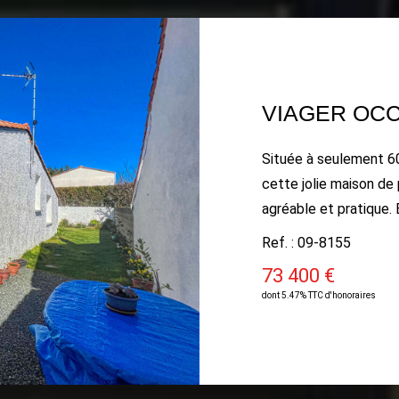
Située à seulement 6
cette jolie maison de 
agréable et pratique.
rente mensuelle de 5
Ref. : 09-8155
extérieur bien aménag
73 400 €
belle terrasse intime 
dont 5.47% TTC d'honoraires
idéal pour profiter du climat 
Une vaste pièce de vi
cathédrale et d'une cu
dégagement mène au 