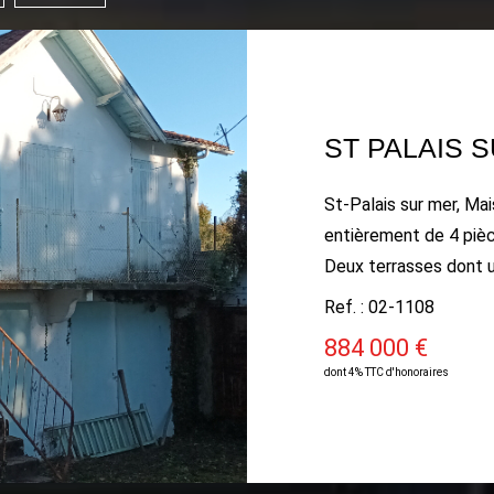
ST PALAIS 
St-Palais sur mer, Ma
entièrement de 4 piè
Deux terrasses dont 
Terrain de 1726m². Gro
Ref. : 02-1108
Enorme potentiel. Poss
884 000 €
exceptionnelle.~300m
dont 4% TTC d'honoraires