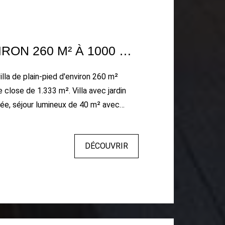
VILLA D'ENVIRON 260 M² À 1000 M DE LA PLAGE.
illa de plain-pied d'environ 260 m²
e 1.333 m². Villa avec jardin
ne équipée ouvrant sur la terrasse ainsi
 salle à manger, un bureau puis un
DÉCOUVRIR
res dont deux avec salle de bains
grand garage au sous-sol. Un studio
mettant de recevoir à votre