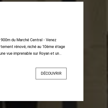
 900m du Marché Central - Venez
artement rénové, niché au 10ème étage
une vue imprenable sur Royan et un
 : Entrée avec placard, séjour-salon
posé Sud-Est, cuisine indépendante et
DÉCOUVRIR
, salle d'eau et wc. Une cave et une
rieure viennent compléter ce logement.
 A découvrir sans tarder !