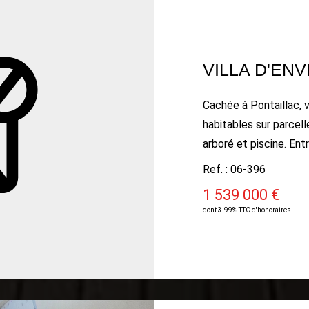
Cachée à Pontaillac, v
habitables sur parcelle close d
arboré et piscine. Entrée, séjour lumineux de 40 m² avec
cheminée, salon, cuisi
Ref. : 06-396
qu'une arrière cuisine,
1 539 000 €
vestiaire, trois chamb
dont 3.99% TTC d'honoraires
respectives. La troisième chambre avec un dressing. Deux
vérandas, une cave et un 
indépendant vous per
convenance !