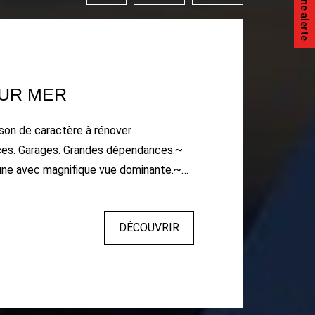
Créer une alerte
SUR MER
ison de caractère à rénover
ces. Garages. Grandes dépendances.~
une avec magnifique vue dominante.~
s travaux de rénovation à prévoir.
ibilité de division Situation
DÉCOUVRIR
 plage, 400m centre.