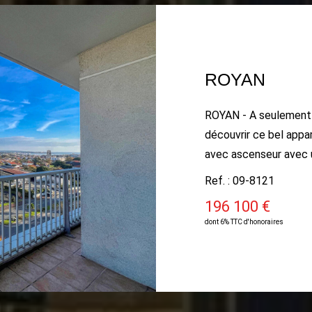
ROYAN
ROYAN - A seulement
découvrir ce bel app
avec ascenseur avec 
aperçu mer comprenant
Ref. : 09-8121
ouvrant sur balcon ex
196 100 €
aménagée, une chambre
dont 6% TTC d'honoraires
place de parking exté
Chauffage électrique -