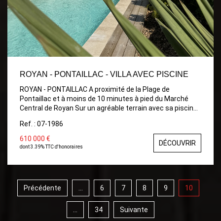
ROYAN - PONTAILLAC - VILLA AVEC PISCINE
ROYAN - PONTAILLAC A proximité de la Plage de
Pontaillac et à moins de 10 minutes à pied du Marché
Central de Royan Sur un agréable terrain avec sa piscine
chauffée et au sel, Piscine sans vis à vis, Cette maison
Ref. : 07-1986
nous offre : Entrée sur salon-séjour traversant et
lumineux avec cuisine ouverte aménagée et équipée,
610 000 €
DÉCOUVRIR
donnant sur jardin, terrasse et Piscine. WC indépendant,
dont 3.39% TTC d'honoraires
salle d'eau, garage avec porte motorisée. A l'étage : 3
chambres, salle d'eau avec douche à l'italienne et wc.
Très belle rénovation. Clim + Chauffage électrique
Précédente
...
6
7
8
9
10
...
34
Suivante