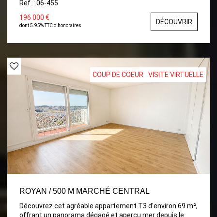
Ref. : 06-455
WC indépendant. À l'étage, vous découvrirez deux
chambres confortables et un dressing/bureau. À
196 000 €
DÉCOUVRIR
l'extérieur : Jardin entièrement clos et arboré. Un garage.
dont 5.95% TTC d'honoraires
Possible en sus : Un hangar/atelier, ainsi qu'un terrain
attenant constructible.
COUP DE COEUR
VISITE VIRTUELLE
ROYAN / 500 M MARCHÉ CENTRAL
Découvrez cet agréable appartement T3 d'environ 69 m²,
offrant un panorama dégagé et aperçu mer depuis le