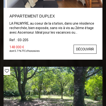
APPARTEMENT DUPLEX
LA PALMYRE, au coeur de la station, dans une résidence
recherchée, bien exposée, sans vis à vis au 2éme étage
avec Ascenseur. Idéal pour les vacances ou
investissement pour location APPARTEMENT
Ref. : 03-205
comprenant: Entrée avec placards, Séjour/Salon avec
Cuisine ouverte , Salle d'eau avec wc A l'étage: Grande
148 000 €
DÉCOUVRIR
Chambre avec fenêtre. BALCON avec store électrique.
dont 5.71% TTC d'honoraires