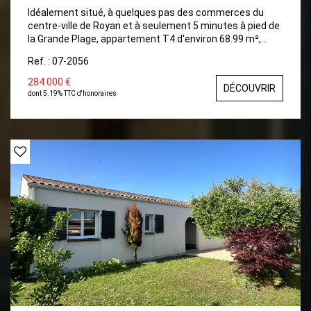
Idéalement situé, à quelques pas des commerces du
centre-ville de Royan et à seulement 5 minutes à pied de
la Grande Plage, appartement T4 d'environ 68.99 m²,
avec entrée indépendante et jardin privatif. En rez-de-
Ref. : 07-2056
chaussée d'une petite copropriété, et comprenant : une
entrée avec placards, une agréable pièce de vie avec
284 000 €
DÉCOUVRIR
cuisine ouverte et accès au jardin avec terrasses. Une
dont 5.19% TTC d'honoraires
suite parentale avec sa salle d'eau privative, WC et
placard, deux chambres supplémentaires, une seconde
salle d'eau et un WC indépendant. Beau jardin paysager
avec deux terrasses, dont une couverte.