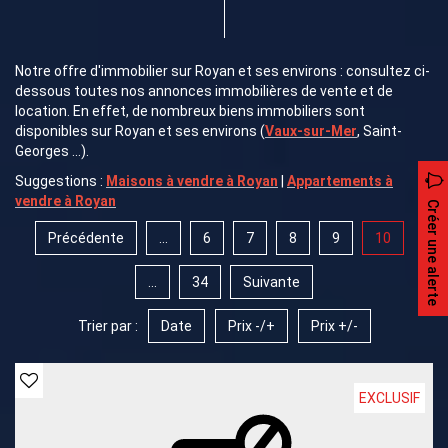
Notre offre d'immobilier sur Royan et ses environs : consultez ci-
dessous toutes nos annonces immobilières de vente et de
location. En effet, de nombreux biens immobiliers sont
disponibles sur Royan et ses environs (
Vaux-sur-Mer
, Saint-
Georges ...).
Suggestions :
Maisons à vendre à Royan
|
Appartements à
vendre à Royan
Créer une alerte
Précédente
...
6
7
8
9
10
...
34
Suivante
Trier par :
Date
Prix -/+
Prix +/-
EXCLUSIF