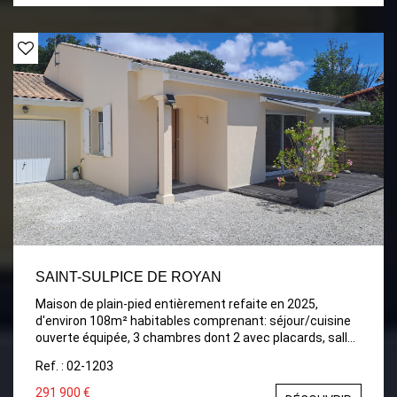
SAINT-SULPICE DE ROYAN
Maison de plain-pied entièrement refaite en 2025,
d'environ 108m² habitables comprenant: séjour/cuisine
ouverte équipée, 3 chambres dont 2 avec placards, salle
d'eau, W.C. Patio. Terrasse. Garage. Terrain clos de
Ref. : 02-1203
292m².
291 900 €