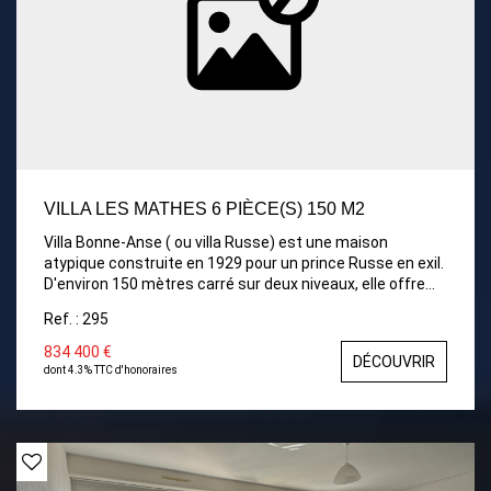
VILLA LES MATHES 6 PIÈCE(S) 150 M2
Villa Bonne-Anse ( ou villa Russe) est une maison
atypique construite en 1929 pour un prince Russe en exil.
D'environ 150 mètres carré sur deux niveaux, elle offre
une belle pièce de vie avec cuisine ouverte, 4 chambres,
Ref. : 295
un bureau, ainsi qu'une salle de bain et un W.C. Elle
comprend aussi un garage d'environ 18 mètres carré.
834 400 €
DÉCOUVRIR
Avec ses volets bleu, son puits et son toit très pentu,
dont 4.3% TTC d'honoraires
son architecture d'inspiration slave lui donne une allure
de maison de conte de fée, dans un environnement
calme et privilégié, à proximité des plages de la Palmyre
et du centre-ville.