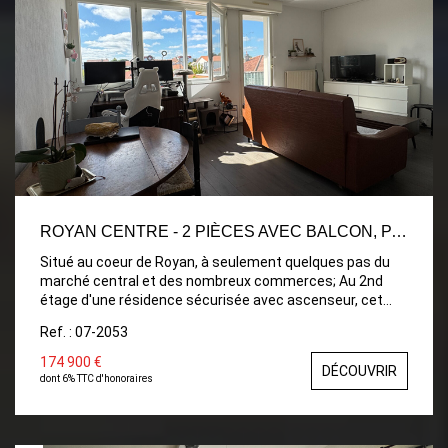
ROYAN CENTRE - 2 PIÈCES AVEC BALCON, PARKING ET CAVE
Situé au coeur de Royan, à seulement quelques pas du
marché central et des nombreux commerces; Au 2nd
étage d'une résidence sécurisée avec ascenseur, cet
appartement de 2 pièces d'une surface habitable
Ref. : 07-2053
d'environ 51 m²,comprend : Une entrée avec placards, un
séjour lumineux ouvrant sur un agréable balcon, cuisine
174 900 €
DÉCOUVRIR
indépendante, une chambre, salle de bains, et WC séparé.
dont 6% TTC d'honoraires
Chauffage central au gaz. Une place de parking privative
et sécurisée en sous-sol, Une cave en sous-sol offrant
un espace de stockage complémentaire.