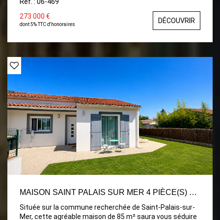
Ref. : 06-469
potentiel après rafraîchissement. L'entrée se fait par une
véranda lumineuse, menant à une cuisine avec pièce
273 000 €
DÉCOUVRIR
attenante. Un dégagement dessert ensuite deux
dont 5% TTC d'honoraires
chambres, une salle d'eau et un WC. Chauffage
électrique.
MAISON SAINT PALAIS SUR MER 4 PIÈCE(S) 85 M2
Située sur la commune recherchée de Saint-Palais-sur-
Mer, cette agréable maison de 85 m² saura vous séduire