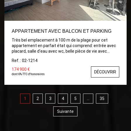
APPARTEMENT AVEC BALCON ET PARKING
Très bel emplacement à 100 m de la plage pour cet
appartement en parfait état qui comprend: entrée avec
placard, salle d'eau avec wc, belle pièce de vie avec
cuisine aménagée et équipée et coin nuit. Une place de
Ref. : 02-1214
parking privé complète le bien.
174 900 €
DÉCOUVRIR
dont 6% TTC d'honoraires
1
2
3
4
5
...
35
Suivante