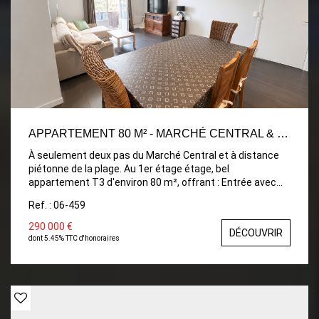
APPARTEMENT 80 M² - MARCHÉ CENTRAL & PLAGE À PIEDS
À seulement deux pas du Marché Central et à distance
piétonne de la plage. Au 1er étage étage, bel
appartement T3 d'environ 80 m², offrant : Entrée avec
placard, vaste séjour/salon, cuisine aménagée,
Ref. : 06-459
dégagement, deux chambres, ainsi qu'une salle d'eau
avec WC. Entièrement rénové, il allie confort et
290 000 €
DÉCOUVRIR
prestations soignées. À découvrir sans tarder ! Visite
dont 5.45% TTC d'honoraires
virtuelle en ligne