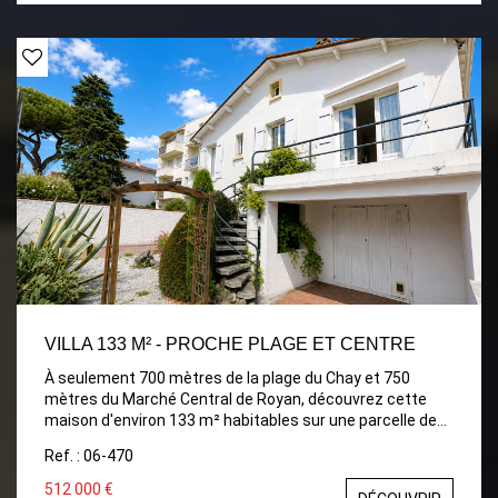
de réaliser votre projet de vie à proximité immédiate des
commerces et de l'océan.
VILLA 133 M² - PROCHE PLAGE ET CENTRE
À seulement 700 mètres de la plage du Chay et 750
mètres du Marché Central de Royan, découvrez cette
maison d'environ 133 m² habitables sur une parcelle de
374 m², offrant de nombreuses possibilités
Ref. : 06-470
d'aménagement. Grâce à sa configuration sur deux
niveaux, elle conviendra aussi bien à une résidence
512 000 €