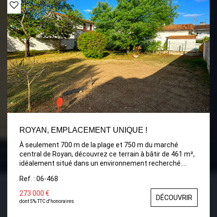
ROYAN, EMPLACEMENT UNIQUE !
À seulement 700 m de la plage et 750 m du marché
central de Royan, découvrez ce terrain à bâtir de 461 m²,
idéalement situé dans un environnement recherché.
Accessible par une allée privée desservant seulement
Ref. : 06-468
deux autres propriétés, il offre un cadre préservé. -
Terrain viabilisé ; -Clos sur trois côtés ; -Emprise au sol de
273 000 €
DÉCOUVRIR
25 %, permettant un beau projet de construction ; -
dont 5% TTC d'honoraires
Construction avec étage autorisée. Une belle opportunité