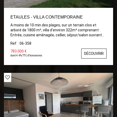
ETAULES - VILLA CONTEMPORAINE
A moins de 10 min des plages, sur un terrain clos et
arboré de 1800 m², villa d'environ 322m² comprenant :
Entrée, cuisine aménagée, cellier, séjour/salon ouvrant
sur terrasse avec piscine, 3 chambres, bureau, salle de
Ref. : 06-358
jeux, patio, salle de bain, salle d'eau, 2 wc. A l'étage : 2
chambres, salle de bains, wc, grenier. 2 garages, un sous-
783 000 €
DÉCOUVRIR
sol de 70 m² Piscine chauffée 10m par 5m et un spa 6
dont 4.4% TTC d'honoraires
places.