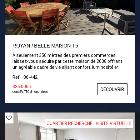
ROYAN / BELLE MAISON T5
À seulement 350 mètres des premiers commerces,
laissez-vous séduire par cette maison de 2008 offrant
un agréable cadre de vie alliant confort, luminosité et
praticité. Pièce de vie baignée de lumière ouverte sur une
Ref. : 06-442
terrasse exposée sud-ouest, Cuisine récente, aménagée
et équipée. La partie nuit propose quant à elle, quatre
336 000 €
DÉCOUVRIR
chambres dont trois avec placards, ainsi que d'une salle
dont 5% TTC d'honoraires
d'eau et d'un WC indépendant. *Un atout rare : un grand
sous-sol de 100 m² offrant de nombreuses possibilités
(garage, atelier et rangements).
QUARTIER RECHERCHÉ
VISITE VIRTUELLE