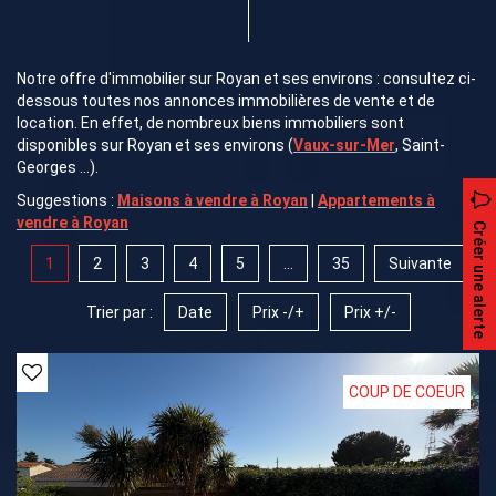
Notre offre d'immobilier sur Royan et ses environs : consultez ci-
dessous toutes nos annonces immobilières de vente et de
location. En effet, de nombreux biens immobiliers sont
disponibles sur Royan et ses environs (
Vaux-sur-Mer
, Saint-
Georges ...).
Suggestions :
Maisons à vendre à Royan
|
Appartements à
vendre à Royan
Créer une alerte
1
2
3
4
5
...
35
Suivante
Trier par :
Date
Prix -/+
Prix +/-
COUP DE COEUR